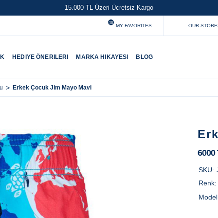
15.000 TL Üzeri Ücretsiz Kargo
(0)
MY FAVORITES
OUR STORE
UK
HEDIYE ÖNERILERI
MARKA HIKAYESI
BLOG
>
Erkek Çocuk Jim Mayo Mavi
tu
Er
6000
SKU:
Renk
Model