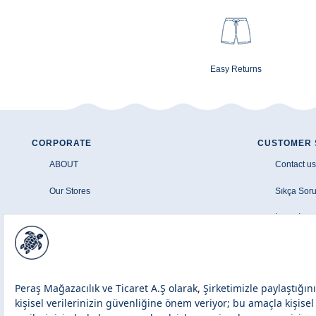
Easy Returns
CORPORATE
CUSTOMER 
ABOUT
Contact us
Our Stores
Sıkça Soru
Şirket Bilgileri
İptal - İad
Aydınlatma Metni
Üyelik Sö
Çerez Politikası
Banka Hava
Site Haritası