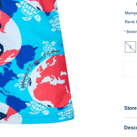
Menşe
Renk 
*
Bede
2
Store
Descr