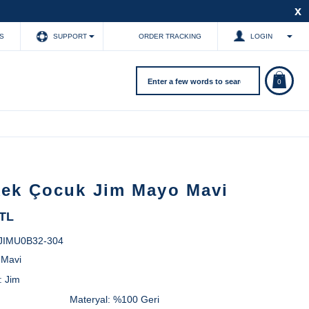
x
S
SUPPORT
ORDER TRACKING
LOGIN
0
kek Çocuk Jim Mayo Mavi
 TL
JIMU0B32-304
:
Mavi
:
Jim
Materyal:
%100 Geri