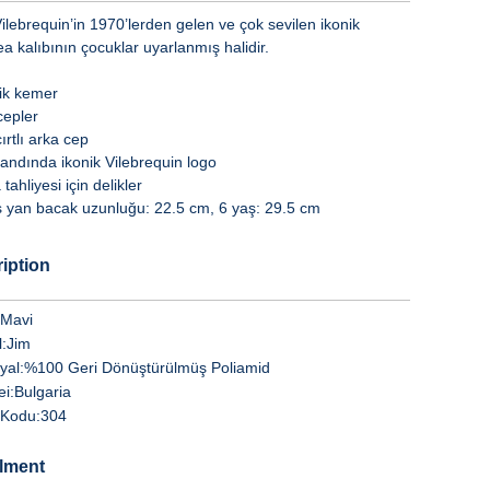
ilebrequin’in 1970’lerden gelen ve çok sevilen ikonik
a kalıbının çocuklar uyarlanmış halidir.
tik kemer
cepler
cırtlı arka cep
bandında ikonik Vilebrequin logo
tahliyesi için delikler
ş yan bacak uzunluğu: 22.5 cm, 6 yaş: 29.5 cm
iption
Mavi
:
Jim
yal:
%100 Geri Dönüştürülmüş Poliamid
i:
Bulgaria
Kodu:
304
llment