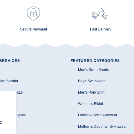
Secure Payment
Fast Delivery
SERVICES
FEATURED CATEGORIES
Men's Swim Shorts
lan Sorular
Boys' Swimwear
e Talebi Oluştur
Men's Polo Shirt
zleşmesi
Women's Bikini
le/EFT Bilgileri
Father & Son Swimwear
Mother & Daughter Swimwear