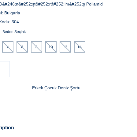
D&#246;n&#252;şt&#252;r&#252;lm&#252;ş Poliamid
i:
Bulgaria
Kodu:
304
n:
Beden Seçiniz
4
6
8
10
12
14
Erkek Çocuk Deniz Şortu
iption