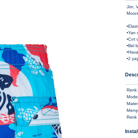
Jim, V
Moore
•Elas
•Yan 
•Cırt 
•Bel 
•Hava 
•2 ya
Descr
Renk:
Model
Mater
Menşe
Renk 
Insta