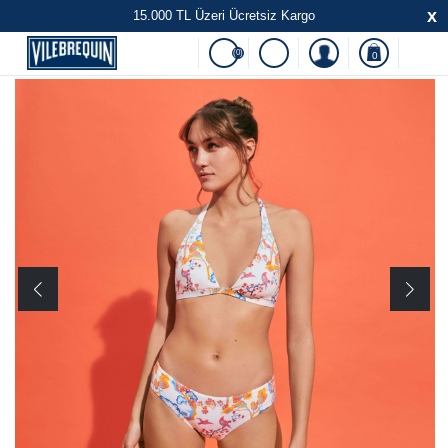
x
15.000 TL Üzeri Ücretsiz Kargo
(0)
0