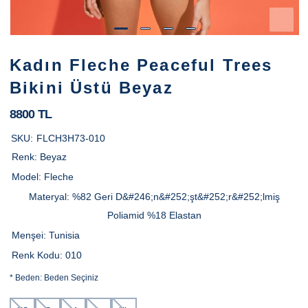
Kadın Fleche Peaceful Trees
Bikini Üstü Beyaz
8800 TL
SKU:
FLCH3H73-010
Renk:
Beyaz
Model:
Fleche
Materyal:
%82 Geri D&#246;n&#252;şt&#252;r&#252;lmiş
Poliamid %18 Elastan
Menşei:
Tunisia
Renk Kodu:
010
*
Beden:
Beden Seçiniz