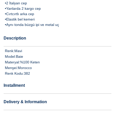
•2 İtalyan cep
•Yanlarda 2 kargo cep
•Cırtcırtlı arka cep
•Elastik bel kemeri
•Aynı tonda büzgü ipi ve metal uç
Description
Renk:
Mavi
Model:
Baie
Materyal:
%100 Keten
Menşei:
Morocco
Renk Kodu:
382
Installment
Delivery & Information