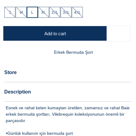
S
M
L
XL
2XL
3XL
4XL
Add to cart
Erkek Bermuda Şort
Store
Description
Esnek ve rahat keten kumaştan üretilen, zamansız ve rahat Baie
erkek bermuda şortları, Vilebrequin koleksiyonunun önemli bir
parçasıdır.
•Günlük kullanım için bermuda şort