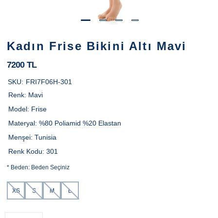
Kadın Frise Bikini Altı Mavi
7200 TL
SKU:
FRI7F06H-301
Renk:
Mavi
Model:
Frise
Materyal:
%80 Poliamid %20 Elastan
Menşei:
Tunisia
Renk Kodu:
301
*
Beden:
Beden Seçiniz
XS
S
M
L