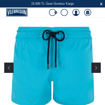
x
15.000 TL Üzeri Ücretsiz Kargo
(0)
0