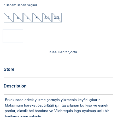
*
Beden:
Beden Seçiniz
S
M
L
XL
2XL
3XL
Kısa Deniz Şortu
Store
Description
Erkek sade erkek yüzme şortuyla yüzmenin keyfini çıkarın.
Maksimum hareket özgürlüğü için tasarlanan bu kısa ve esnek
şortlar, elastik bel bandına ve Vilebrequin logo oyulmuş uçlu bir
bağlama ipine sahiptir.