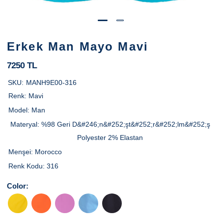
Erkek Man Mayo Mavi
7250 TL
SKU:
MANH9E00-316
Renk:
Mavi
Model:
Man
Materyal:
%98 Geri D&#246;n&#252;şt&#252;r&#252;lm&#252;ş
Polyester 2% Elastan
Menşei:
Morocco
Renk Kodu:
316
Color: