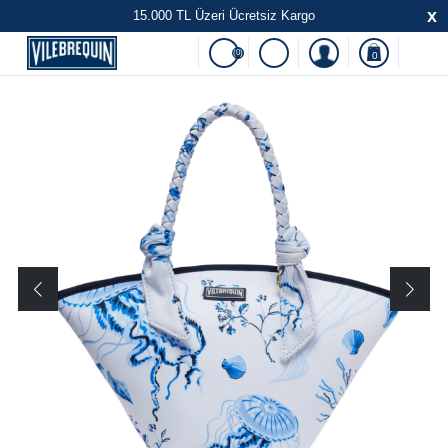
x
15.000 TL Üzeri Ücretsiz Kargo
(0)
0