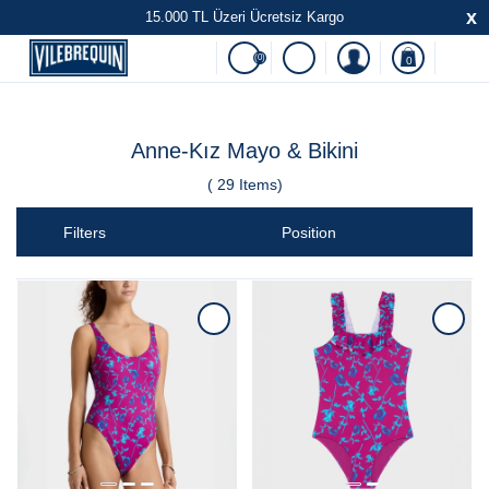
x
15.000 TL Üzeri Ücretsiz Kargo
(0)
0
Anne-Kız Mayo & Bikini
(
29
Items)
Filters