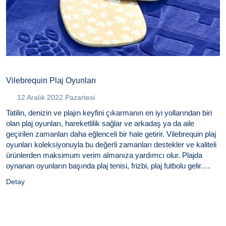
Vilebrequin Plaj Oyunları
12 Aralık 2022 Pazartesi
Tatilin, denizin ve plajın keyfini çıkarmanın en iyi yollarından biri
olan plaj oyunları, hareketlilik sağlar ve arkadaş ya da aile
geçirilen zamanları daha eğlenceli bir hale getirir. Vilebrequin plaj
oyunları koleksiyonuyla bu değerli zamanları destekler ve kaliteli
ürünlerden maksimum verim almanıza yardımcı olur. Plajda
oynanan oyunların başında plaj tenisi, frizbi, plaj futbolu gelir.
Ancak keyifli dinlenme alanları oluşturmanız için de şişme ve
Detay
büyük deniz yatakları mevcuttur. Her bir ürün Vilebrequin imzası
taşır ve son derece ergonomiktir. Birinci sınıf malzemeleri,
renkleri ve desenleriyle plajda fark yaratmanıza yardımcı olur.
Erkek aksesuar seçenekleri ar asında sunulan bu ürünler,