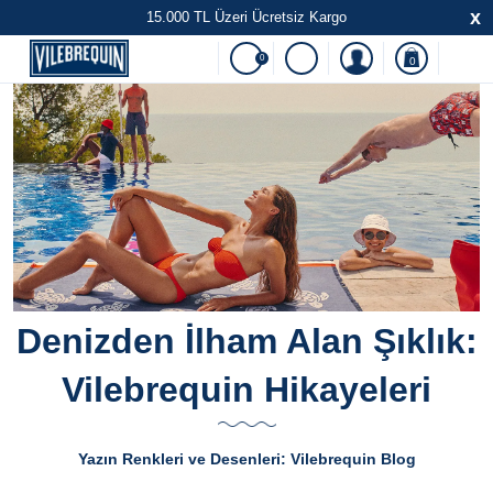
x
15.000 TL Üzeri Ücretsiz Kargo
0
0
Denizden İlham Alan Şıklık:
Vilebrequin Hikayeleri
Yazın Renkleri ve Desenleri: Vilebrequin Blog