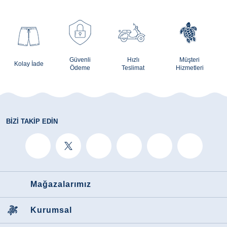
konforunuzu artıran aksesuar ve mayolarla birlikte eksiksiz bir
tatil hazırlığı yapmanıza ve plaj çantası hazırlamanıza olanak
tanır. Şişme deniz yatağından tenis raketlerine kadar tüm bu
eğlence ürünleriyle güneşin tadını çıkarmak isterseniz
Vilebrequin logolu tasarımlara göz atabilirsiniz.
Güvenli
Hızlı
Müşteri
Kolay İade
Ödeme
Teslimat
Hizmetleri
BIZI TAKIP EDIN
Mağazalarımız
Kurumsal