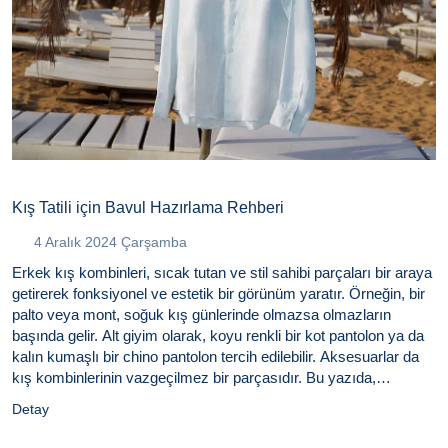
Kış Tatili için Bavul Hazırlama Rehberi
4 Aralık 2024 Çarşamba
Erkek kış kombinleri, sıcak tutan ve stil sahibi parçaları bir araya
getirerek fonksiyonel ve estetik bir görünüm yaratır. Örneğin, bir
palto veya mont, soğuk kış günlerinde olmazsa olmazların
başında gelir. Alt giyim olarak, koyu renkli bir kot pantolon ya da
kalın kumaşlı bir chino pantolon tercih edilebilir. Aksesuarlar da
kış kombinlerinin vazgeçilmez bir parçasıdır. Bu yazıda,
minimalist bir tatil bavulu oluşturmak için ihtiyaç duyacağınız
Detay
erkek kış giyim parçalarını ve valizinizi nasıl akıllıca
düzenleyebileceğinizi detaylı bir şekilde ele aldık.