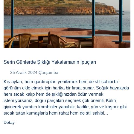
Serin Günlerde Şıklığı Yakalamanın İpuçları
25 Aralık 2024 Çarşamba
Kış ayları, hem gardıropları yenilemek hem de stil sahibi bir
görünüm elde etmek için harika bir fırsat sunar. Soğuk havalarda
hem sıcak kalıp hem de şıklığınızdan ödün vermek
istemiyorsanız, doğru parçaları seçmek çok önemli. Kalın
giyinerek yaratıcı kombinler yapabilir, kadife, yün ve kaşmir gibi
sıcak tutan kumaşlarla hem rahat hem de stil sahibi
görünebilirsiniz. İşte kadınlar ve erkekler için bu kışın favorisi
Detay
olacak, pratik ve şık kombin önerileri! Tarzınızı kışa en iyi şekilde
uyarlamaya hazır mısınız?