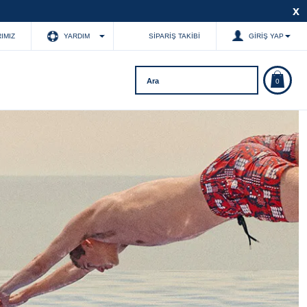
x
IMIZ
YARDIM
SIPARIŞ TAKIBI
GIRIŞ YAP
0