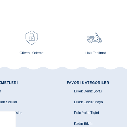
Güvenli Ödeme
Hızlı Teslimat
ZMETLERI
FAVORI KATEGORILER
n
Erkek Deniz Şortu
lan Sorular
Erkek Çocuk Mayo
e Talebi Oluştur
Polo Yaka Tişört
zleşmesi
Kadın Bikini