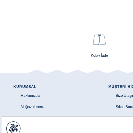
Kolay İade
KURUMSAL
MÜŞTERI HI
Hakkımızda
Bize Ulaşı
Mağazalarımız
Sıkça Soru
Şirket Bilgileri
İptal - İad
Aydınlatma Metni
Üyelik Sö