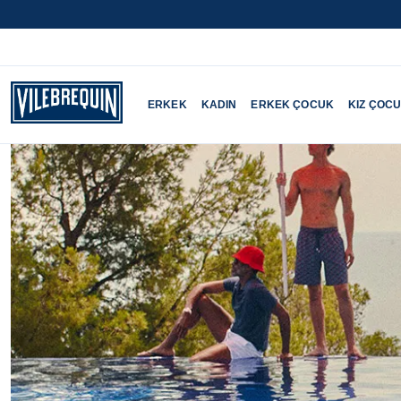
ERKEK
KADIN
ERKEK ÇOCUK
KIZ ÇOC