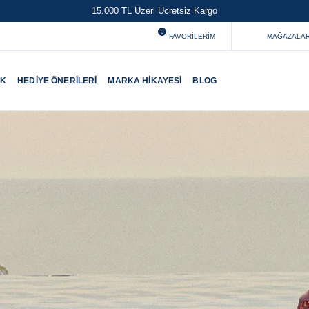
15.000 TL Üzeri Ücretsiz Kargo
0
FAVORILERIM
MAĞAZALAR
UK
HEDIYE ÖNERILERI
MARKA HIKAYESI
BLOG