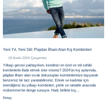
Yeni Yıl, Yeni Stil: Plajdan İlham Alan Kış Kombinleri
18 Aralık 2024 Çarşamba
Yılbaşı gecesi yaklaşırken, kendinizi en özel ve stil sahibi
kombinlerle ifade etmek ister misiniz? 2024’ün kış aylarında,
plajdan ilham alan sıcak dokunuşları kombinlerinize taşıyarak
benzersiz bir tarz yaratabilirsiniz. Erkek ve kadınlar için
önerdiğimiz bu yılbaşı kombinleri, şıklık ve rahatlık arasında
mükemmel bir denge sunuyor. Hadi, birlikte kış
koleksiyonlarından ilham alarak hem trend hem de işlevsel
Detay
kombin önerilerine göz atalım.