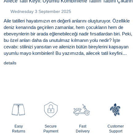
Ailece Tatil Keyfi: Uyumlu Kombinlerle Tatilin Tadını Çıkarın
Wednesday 3 September 2025
Aile tatilleri hayatımızın en değerli anlarını oluşturuyor. Özellikle
deniz kenarında geçirilen zamanlar, hem çocukların hem de
ebeveynlerin bir arada eğlenebileceği nadir fırsatlardan biri. Peki,
bu özel anları daha da unutulmaz kılmanın yolu nedir? İşte
cevabı: stilinizi yansıtan ve ailenizin bütün bireylerini kapsayan
uyumlu mayo kombinleri! Bu yazımızda, ailecek tatil keyfini
dorukta yaşatacak kombiner ve trendlerin sırlarını
details
keşfedeceksiniz.
Easy
Secure
Fast
Customer
Returns
Payment
Delivery
Support