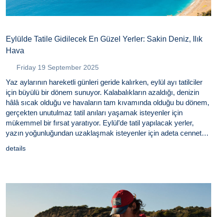
Eylülde Tatile Gidilecek En Güzel Yerler: Sakin Deniz, Ilık
Hava
Friday 19 September 2025
Yaz aylarının hareketli günleri geride kalırken, eylül ayı tatilciler
için büyülü bir dönem sunuyor. Kalabalıkların azaldığı, denizin
hâlâ sıcak olduğu ve havaların tam kıvamında olduğu bu dönem,
gerçekten unutulmaz tatil anıları yaşamak isteyenler için
mükemmel bir fırsat yaratıyor. Eylül’de tatil yapılacak yerler,
yazın yoğunluğundan uzaklaşmak isteyenler için adeta cennet
köşeleri gibi. Özellikle Türkiye'nin muhteşem sahil kasabaları, bu
details
dönemde hem daha uygun fiyatlı hem de çok daha huzurlu bir
atmosfer sunuyor.