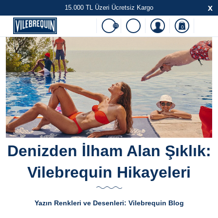
x
15.000 TL Üzeri Ücretsiz Kargo
(0)
0
Denizden İlham Alan Şıklık:
Vilebrequin Hikayeleri
Yazın Renkleri ve Desenleri: Vilebrequin Blog