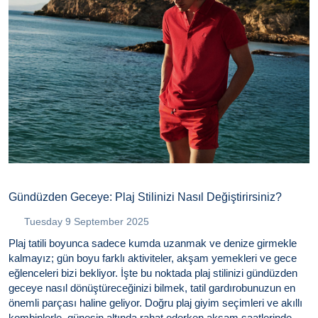
Gündüzden Geceye: Plaj Stilinizi Nasıl Değiştirirsiniz?
Tuesday 9 September 2025
Plaj tatili boyunca sadece kumda uzanmak ve denize girmekle
kalmayız; gün boyu farklı aktiviteler, akşam yemekleri ve gece
eğlenceleri bizi bekliyor. İşte bu noktada plaj stilinizi gündüzden
geceye nasıl dönüştüreceğinizi bilmek, tatil gardırobunuzun en
önemli parçası haline geliyor. Doğru plaj giyim seçimleri ve akıllı
kombinlerle, güneşin altında rahat ederken akşam saatlerinde şık