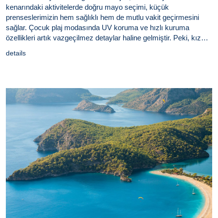
kenarındaki aktivitelerde doğru mayo seçimi, küçük
prenseslerimizin hem sağlıklı hem de mutlu vakit geçirmesini
sağlar. Çocuk plaj modasında UV koruma ve hızlı kuruma
özellikleri artık vazgeçilmez detaylar haline gelmiştir. Peki, kız
çocukları için ideal mayo nasıl seçilir? Bu rehberde,
details
çocuğunuzun plaj keyfi için bilmeniz gereken her şeyi
bulacaksınız.