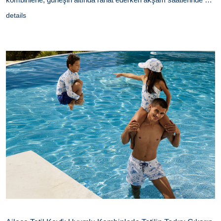
görünebilirsiniz. Plaj modası denildiğinde akla gelen temel
details
parçalardan stilinizi nasıl geliştireceğinizi, hangi aksesuarlarla
dönüşüm yaratabileceğinizi ve gün boyu konforlu kalmanın
sırlarını keşfedelim.