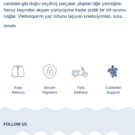
sandalet gibi doğru seçilmiş parçalar; plajdan öğle yemeğine,
havuz başından akşam yürüyüşüne kadar pratik bir stil uyumu
sağlar. Vilebrequin’in yaz ruhunu taşıyan koleksiyonları, kısa
tatillerde bavulu hafifletirken görünümü özenli tutmak isteyenler
details
için güçlü kombin fikirleri sunar.
Easy
Secure
Fast
Customer
Returns
Payment
Delivery
Support
FOLLOW US