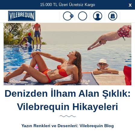
x
15.000 TL Üzeri Ücretsiz Kargo
(0)
0
Denizden İlham Alan Şıklık:
Vilebrequin Hikayeleri
Yazın Renkleri ve Desenleri: Vilebrequin Blog