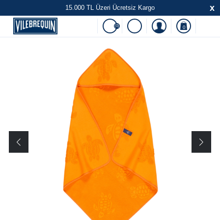
x
15.000 TL Üzeri Ücretsiz Kargo
(0)
0