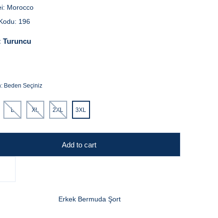
i:
Morocco
Kodu:
196
:
Turuncu
n:
Beden Seçiniz
L
XL
2XL
3XL
Add to cart
Erkek Bermuda Şort