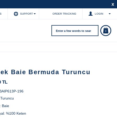
x
S
SUPPORT
ORDER TRACKING
LOGIN
0
kek Baie Bermuda Turuncu
0 TL
BAIP613P-196
:
Turuncu
:
Baie
yal:
%100 Keten