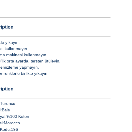
iption
de yıkayın.
ıcı kullanmayın.
ma makinesi kullanmayın.
lik orta ayarda, tersten ütüleyin.
temizleme yapmayın.
 renklerle birlikte yıkayın.
iption
Turuncu
:
Baie
yal:
%100 Keten
i:
Morocco
Kodu:
196