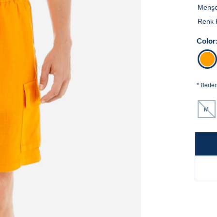
Menşe
Renk 
Color
*
Bede
M