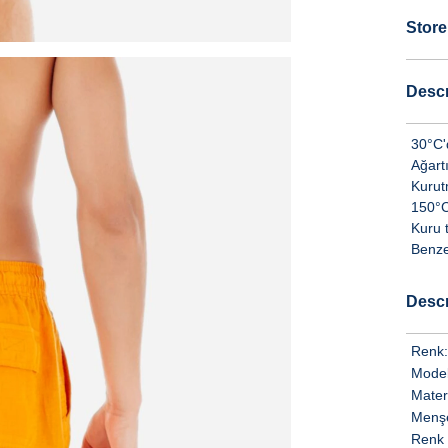
Store
Descr
30°C'
Ağart
Kurut
150°C'
Kuru 
Benzer
Descr
Renk:
Model
Mater
Menşe
Renk 