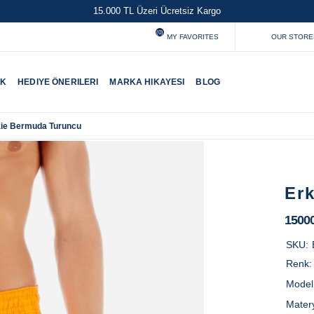
15.000 TL Üzeri Ücretsiz Kargo
(0)
MY FAVORITES
OUR STORE
UK
HEDIYE ÖNERILERI
MARKA HIKAYESI
BLOG
ie Bermuda Turuncu
Er
1500
SKU:
Renk
Model
Mater