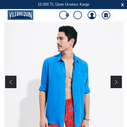
x
15.000 TL Üzeri Ücretsiz Kargo
(0)
0