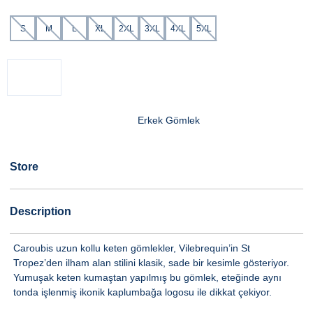
S
M
L
XL
2XL
3XL
4XL
5XL
Erkek Gömlek
Store
Description
Caroubis uzun kollu keten gömlekler, Vilebrequin’in St
Tropez’den ilham alan stilini klasik, sade bir kesimle gösteriyor.
Yumuşak keten kumaştan yapılmış bu gömlek, eteğinde aynı
tonda işlenmiş ikonik kaplumbağa logosu ile dikkat çekiyor.