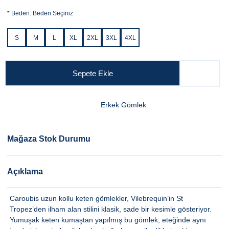
*
Beden:
Beden Seçiniz
S
M
L
XL
2XL
3XL
4XL
Sepete Ekle
Erkek Gömlek
Mağaza Stok Durumu
Açıklama
Caroubis uzun kollu keten gömlekler, Vilebrequin’in St
Tropez’den ilham alan stilini klasik, sade bir kesimle gösteriyor.
Yumuşak keten kumaştan yapılmış bu gömlek, eteğinde aynı