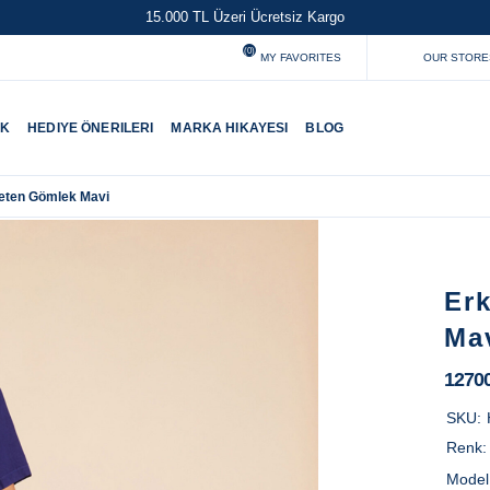
15.000 TL Üzeri Ücretsiz Kargo
(0)
MY FAVORITES
OUR STORE
UK
HEDIYE ÖNERILERI
MARKA HIKAYESI
BLOG
Keten Gömlek Mavi
Er
Ma
1270
SKU:
Renk
Model