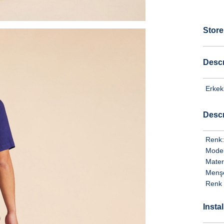
Store
Descr
Erkekl
Descr
Renk:
Model
Mater
Menşe
Renk 
Insta