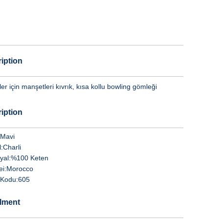
iption
er için manşetleri kıvrık, kısa kollu bowling gömleği
iption
Mavi
:
Charli
yal:
%100 Keten
i:
Morocco
Kodu:
605
llment