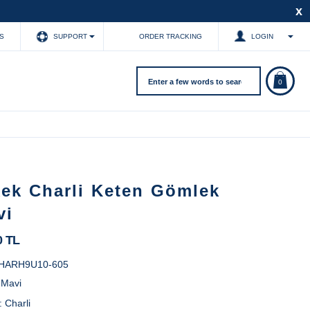
x
S
SUPPORT
ORDER TRACKING
LOGIN
0
kek Charli Keten Gömlek
vi
0 TL
HARH9U10-605
:
Mavi
:
Charli