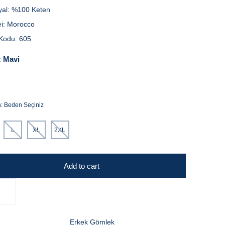
yal:
%100 Keten
i:
Morocco
Kodu:
605
:
Mavi
n:
Beden Seçiniz
L
XL
2XL
Add to cart
Erkek Gömlek