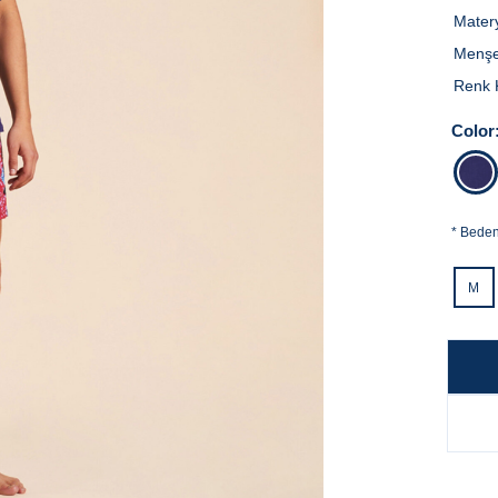
Mater
Menşe
Renk 
Color
*
Bede
M