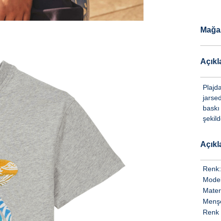
Mağa
Açık
Plajd
jarse
baskı
şekild
Açık
Renk:
Model
Mater
Menşe
Renk 