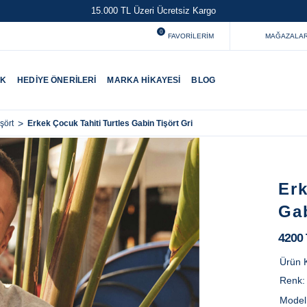
15.000 TL Üzeri Ücretsiz Kargo
0
FAVORILERIM
MAĞAZALAR
UK
HEDIYE ÖNERILERI
MARKA HIKAYESI
BLOG
>
Erkek Çocuk Tahiti Turtles Gabin Tişört Gri
şört
Erk
Gab
4200
Ürün 
Renk
Model