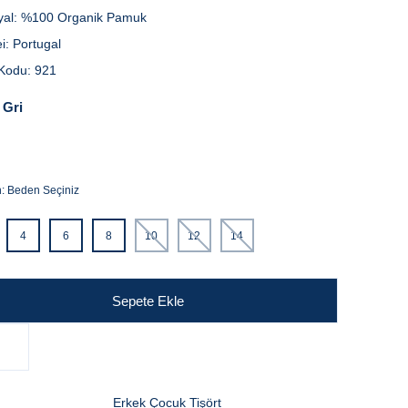
yal:
%100 Organik Pamuk
i:
Portugal
Kodu:
921
Gri
n:
Beden Seçiniz
4
6
8
10
12
14
Sepete Ekle
Erkek Çocuk Tişört