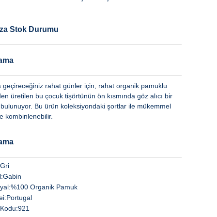
za Stok Durumu
lama
a geçireceğiniz rahat günler için, rahat organik pamuklu
den üretilen bu çocuk tişörtünün ön kısmında göz alıcı bir
 bulunuyor. Bu ürün koleksiyondaki şortlar ile mükemmel
e kombinlenebilir.
lama
Gri
:
Gabin
yal:
%100 Organik Pamuk
i:
Portugal
Kodu:
921