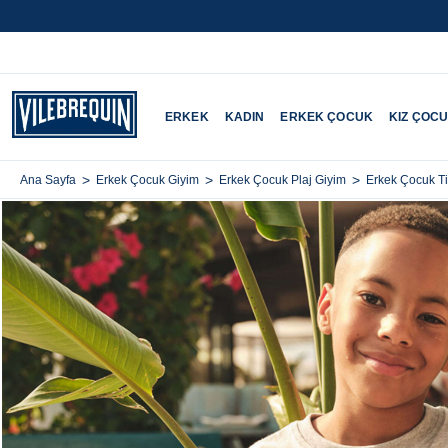
ERKEK
KADIN
ERKEK ÇOCUK
KIZ ÇOC
>
>
>
Ana Sayfa
Erkek Çocuk Giyim
Erkek Çocuk Plaj Giyim
Erkek Çocuk Ti