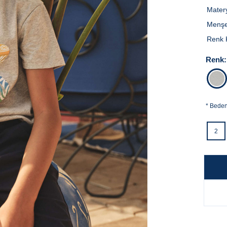
Mater
Menşe
Renk 
Renk:
*
Bede
2