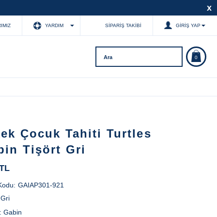
x
IMIZ
YARDIM
SIPARIŞ TAKIBI
GIRIŞ YAP
0
ek Çocuk Tahiti Turtles
in Tişört Gri
 TL
Kodu:
GAIAP301-921
:
Gri
:
Gabin