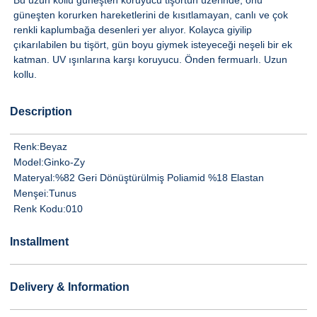
Bu uzun kollu güneşten koruyucu tişörtün üzerinde, onu
güneşten korurken hareketlerini de kısıtlamayan, canlı ve çok
renkli kaplumbağa desenleri yer alıyor. Kolayca giyilip
çıkarılabilen bu tişört, gün boyu giymek isteyeceği neşeli bir ek
katman. UV ışınlarına karşı koruyucu. Önden fermuarlı. Uzun
kollu.
Description
Renk:
Beyaz
Model:
Ginko-Zy
Materyal:
%82 Geri Dönüştürülmiş Poliamid %18 Elastan
Menşei:
Tunus
Renk Kodu:
010
Installment
Delivery & Information