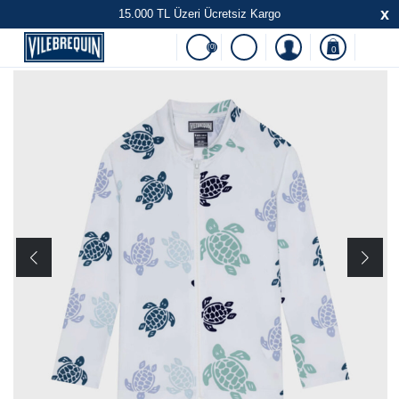
x
15.000 TL Üzeri Ücretsiz Kargo
(0)
0