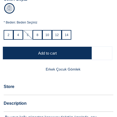
*
Beden:
Beden Seçiniz
2
4
6
8
10
12
14
Add to cart
Erkek Çocuk Gömlek
Store
Description