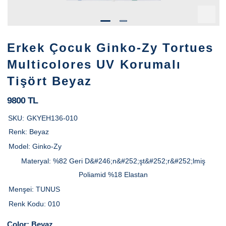
Erkek Çocuk Ginko-Zy Tortues
Multicolores UV Korumalı
Tişört Beyaz
9800 TL
SKU:
GKYEH136-010
Renk:
Beyaz
Model:
Ginko-Zy
Materyal:
%82 Geri D&#246;n&#252;şt&#252;r&#252;lmiş
Poliamid %18 Elastan
Menşei:
TUNUS
Renk Kodu:
010
Color:
Beyaz