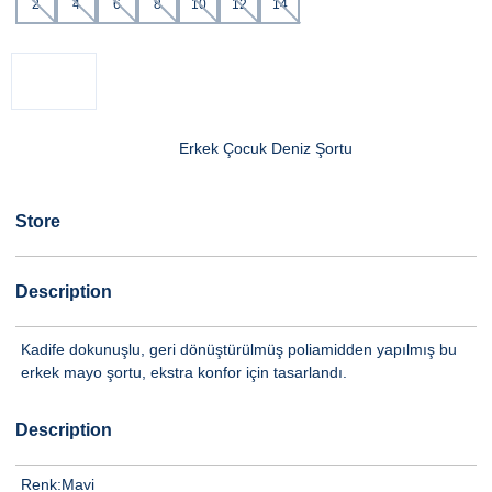
2
4
6
8
10
12
14
Erkek Çocuk Deniz Şortu
Store
Description
Kadife dokunuşlu, geri dönüştürülmüş poliamidden yapılmış bu
erkek mayo şortu, ekstra konfor için tasarlandı.
Description
Renk:
Mavi