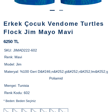
Erkek Çocuk Vendome Turtles
Flock Jim Mayo Mavi
6250 TL
SKU:
JIMAD222-602
Renk:
Mavi
Model:
Jim
Materyal:
%100 Geri D&#246;n&#252;şt&#252;r&#252;lm&#252;ş
Poliamid
Menşei:
Tunisia
Renk Kodu:
602
*
Beden:
Beden Seçiniz