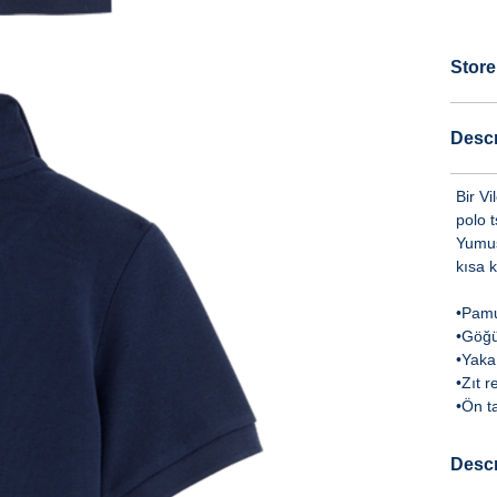
Store
Descr
Bir Vi
polo t
Yumuş
kısa k
•Pamu
•Göğü
•Yaka 
•Zıt r
•Ön t
Descr