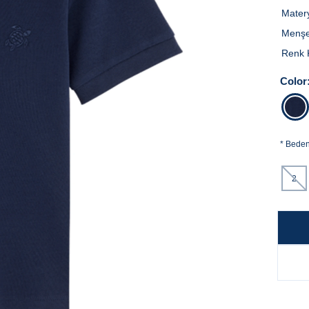
Mater
Menşe
Renk 
Color
*
Bede
2