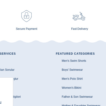
Secure Payment
Fast Delivery
SERVICES
FEATURED CATEGORIES
Men's Swim Shorts
lan Sorular
Boys' Swimwear
e Talebi Oluştur
Men's Polo Shirt
zleşmesi
Women's Bikini
le/EFT Bilgileri
Father & Son Swimwear
Mother & Daughter Swimwear