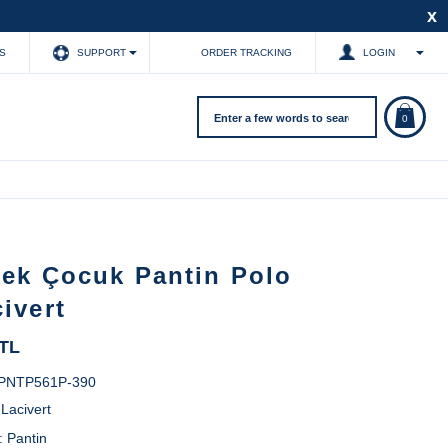
x
S
SUPPORT
ORDER TRACKING
LOGIN
0
kek Çocuk Pantin Polo
ivert
 TL
PNTP561P-390
:
Lacivert
:
Pantin