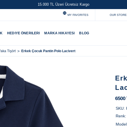
15.000 TL Üzeri Ücretsiz Kargo
(0)
MY FAVORITES
OUR STORE
UK
HEDIYE ÖNERILERI
MARKA HIKAYESI
BLOG
>
Erkek Çocuk Pantin Polo Lacivert
aka Tişört
Er
Lac
6500
SKU:
Renk
Model