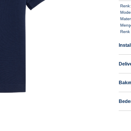
Renk:
Model
Mater
Menşe
Renk 
Insta
Deliv
Bakım
Bede