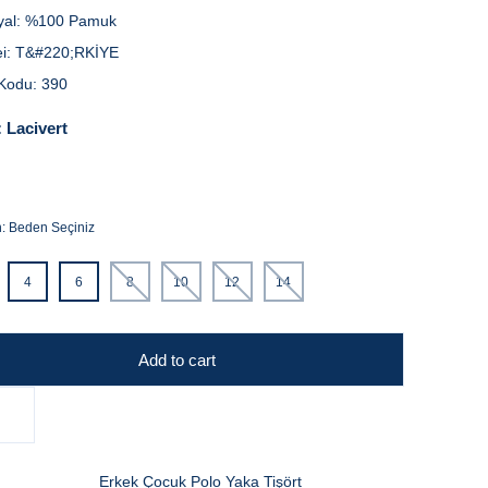
yal:
%100 Pamuk
i:
T&#220;RKİYE
Kodu:
390
:
Lacivert
n:
Beden Seçiniz
4
6
8
10
12
14
Add to cart
Erkek Çocuk Polo Yaka Tişört