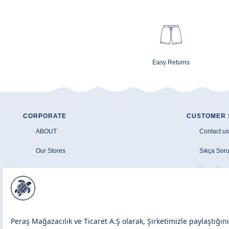
Easy Returns
CORPORATE
CUSTOMER 
ABOUT
Contact us
Our Stores
Sıkça Soru
Şirket Bilgileri
İptal - İad
Aydınlatma Metni
Üyelik Sö
Çerez Politikası
Banka Hava
Site Haritası