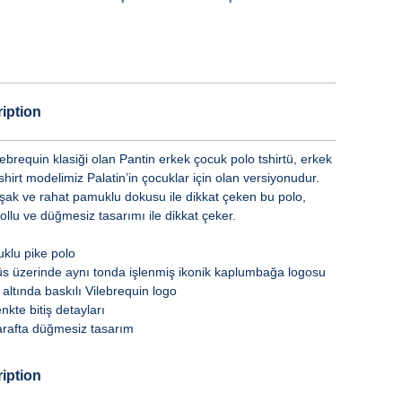
iption
lebrequin klasiği olan Pantin erkek çocuk polo tshirtü, erkek
shirt modelimiz Palatin’in çocuklar için olan versiyonudur.
ak ve rahat pamuklu dokusu ile dikkat çeken bu polo,
ollu ve düğmesiz tasarımı ile dikkat çeker.
klu pike polo
s üzerinde aynı tonda işlenmiş ikonik kaplumbağa logosu
altında baskılı Vilebrequin logo
enkte bitiş detayları
arafta düğmesiz tasarım
iption