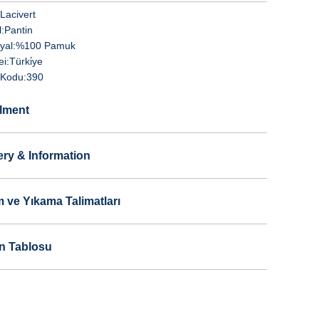
Lacivert
:
Pantin
yal:
%100 Pamuk
i:
Türki̇ye
Kodu:
390
llment
ery & Information
 ve Yıkama Talimatları
n Tablosu