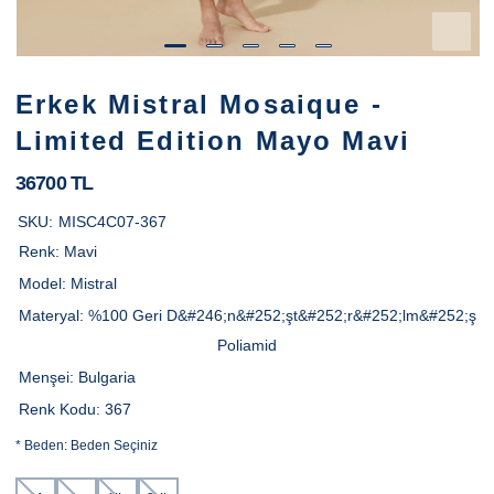
Erkek Mistral Mosaique -
Limited Edition Mayo Mavi
36700 TL
SKU:
MISC4C07-367
Renk:
Mavi
Model:
Mistral
Materyal:
%100 Geri D&#246;n&#252;şt&#252;r&#252;lm&#252;ş
Poliamid
Menşei:
Bulgaria
Renk Kodu:
367
*
Beden:
Beden Seçiniz