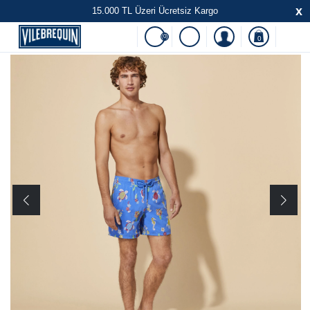
x
15.000 TL Üzeri Ücretsiz Kargo
(0)
0