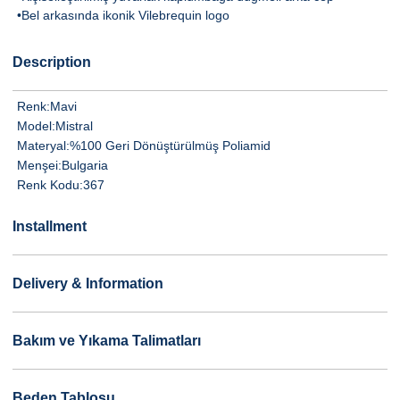
•Bel arkasında ikonik Vilebrequin logo
Description
Renk:
Mavi
Model:
Mistral
Materyal:
%100 Geri Dönüştürülmüş Poliamid
Menşei:
Bulgaria
Renk Kodu:
367
Installment
Delivery & Information
Bakım ve Yıkama Talimatları
Beden Tablosu