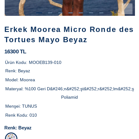
Erkek Moorea Micro Ronde des
Tortues Mayo Beyaz
16300 TL
Ürün Kodu:
MOOEB139-010
Renk:
Beyaz
Model:
Moorea
Materyal:
%100 Geri D&#246;n&#252;şt&#252;r&#252;lm&#252;ş
Poliamid
Menşei:
TUNUS
Renk Kodu:
010
Renk:
Beyaz