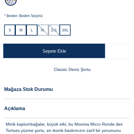
*
Beden:
Beden Seçiniz
S
M
L
XL
2XL
3XL
Sepete Ekle
Classic Deniz Şortu
Mağaza Stok Durumu
Açıklama
Minik kaplumbağalar, büyük etki; bu Moorea Micro Ronde des
Tortues yüzme şortu, en ikonik baskımızın zarif bir yorumunu