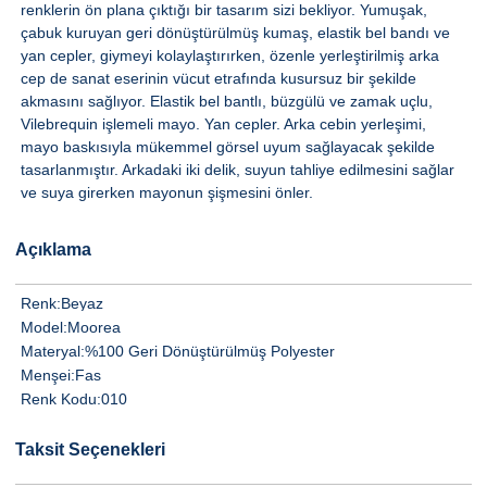
renklerin ön plana çıktığı bir tasarım sizi bekliyor. Yumuşak,
çabuk kuruyan geri dönüştürülmüş kumaş, elastik bel bandı ve
yan cepler, giymeyi kolaylaştırırken, özenle yerleştirilmiş arka
cep de sanat eserinin vücut etrafında kusursuz bir şekilde
akmasını sağlıyor. Elastik bel bantlı, büzgülü ve zamak uçlu,
Vilebrequin işlemeli mayo. Yan cepler. Arka cebin yerleşimi,
mayo baskısıyla mükemmel görsel uyum sağlayacak şekilde
tasarlanmıştır. Arkadaki iki delik, suyun tahliye edilmesini sağlar
ve suya girerken mayonun şişmesini önler.
Açıklama
Renk:
Beyaz
Model:
Moorea
Materyal:
%100 Geri Dönüştürülmüş Polyester
Menşei:
Fas
Renk Kodu:
010
Taksit Seçenekleri