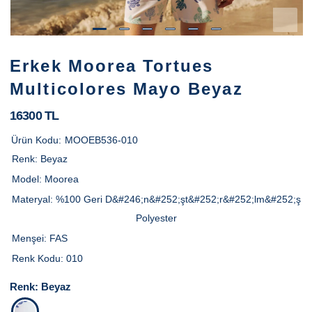
Erkek Moorea Tortues
Multicolores Mayo Beyaz
16300 TL
Ürün Kodu:
MOOEB536-010
Renk:
Beyaz
Model:
Moorea
Materyal:
%100 Geri D&#246;n&#252;şt&#252;r&#252;lm&#252;ş
Polyester
Menşei:
FAS
Renk Kodu:
010
Renk:
Beyaz