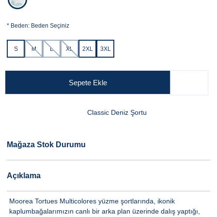
*
Beden:
Beden Seçiniz
S
M
L
XL
2XL
3XL
Sepete Ekle
Classic Deniz Şortu
Mağaza Stok Durumu
Açıklama
Moorea Tortues Multicolores yüzme şortlarında, ikonik
kaplumbağalarımızın canlı bir arka plan üzerinde dalış yaptığı,