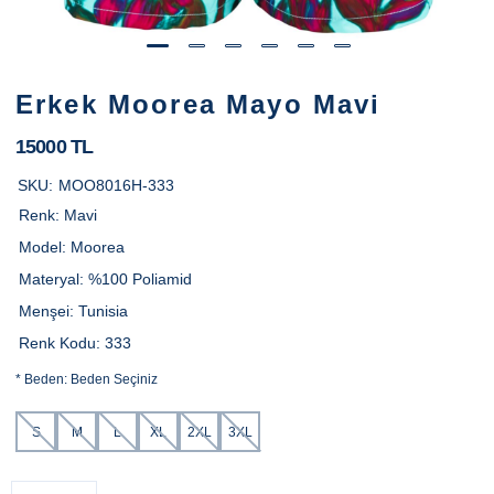
Erkek Moorea Mayo Mavi
15000 TL
SKU:
MOO8016H-333
Renk:
Mavi
Model:
Moorea
Materyal:
%100 Poliamid
Menşei:
Tunisia
Renk Kodu:
333
*
Beden:
Beden Seçiniz
S
M
L
XL
2XL
3XL