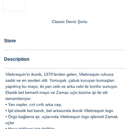
Classic Deniz Şortu
Store
Description
Vilebrequin’in ikonik, 1970’lerden gelen, Vilebrequin ruhuna
sadık ve en sevilen stili. Yumuşak, çabuk kuruyan kumaştan
yapılmış bu mayo, iki yan cebi ve arka cebi ile konfor sunuyor.
Elastik bel kemerli mayo ve Zamac uçlu büzme ipi ile stil
tamamlanıyor.
• Yan cepler, cırt cırtlı arka cep,
• İpli elastik bel bandı, bel arkasında ikonik Vilebrequin logo
• Örgü bağlama ipi, uçlarında Vilebrequin logo işlemeli Zamak
uçlar
• Hava tahliyesi için delikler