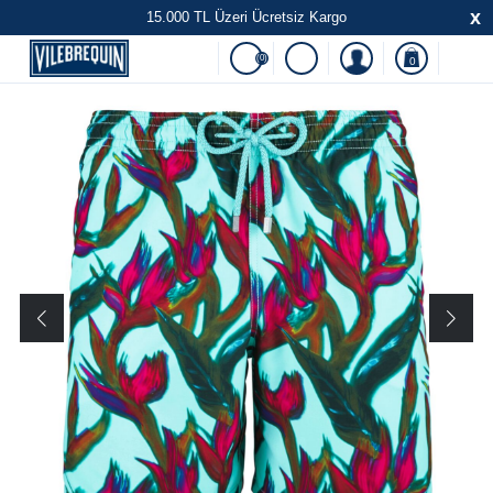
x
15.000 TL Üzeri Ücretsiz Kargo
(0)
0