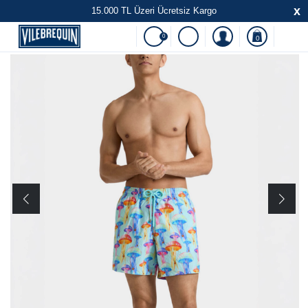
x
15.000 TL Üzeri Ücretsiz Kargo
0
0