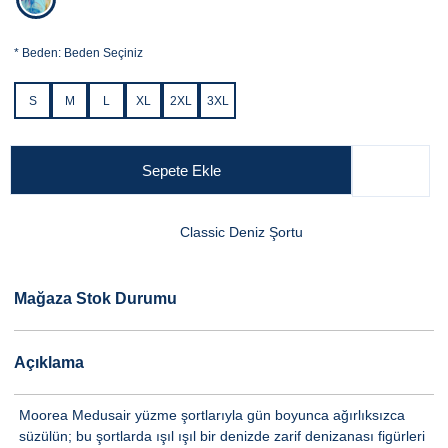
*
Beden:
Beden Seçiniz
S
M
L
XL
2XL
3XL
Sepete Ekle
Classic Deniz Şortu
Mağaza Stok Durumu
Açıklama
Moorea Medusair yüzme şortlarıyla gün boyunca ağırlıksızca
süzülün; bu şortlarda ışıl ışıl bir denizde zarif denizanası figürleri