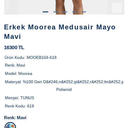
Erkek Moorea Medusair Mayo
Mavi
16300 TL
Ürün Kodu:
MOOEB104-618
Renk:
Mavi
Model:
Moorea
Materyal:
%100 Geri D&#246;n&#252;şt&#252;r&#252;lm&#252;ş
Poliamid
Menşei:
TUNUS
Renk Kodu:
618
Renk:
Mavi