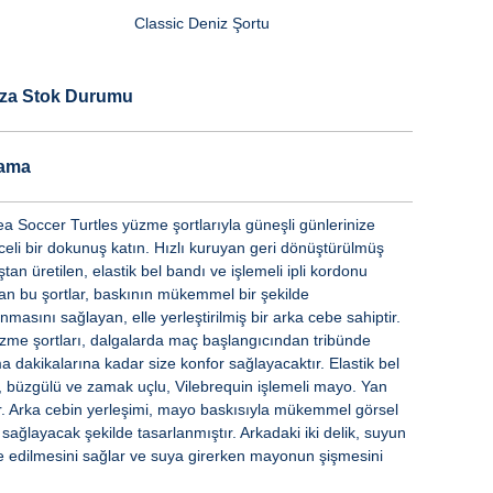
Classic Deniz Şortu
za Stok Durumu
lama
a Soccer Turtles yüzme şortlarıyla güneşli günlerinize
celi bir dokunuş katın. Hızlı kuruyan geri dönüştürülmüş
an üretilen, elastik bel bandı ve işlemeli ipli kordonu
an bu şortlar, baskının mükemmel bir şekilde
nmasını sağlayan, elle yerleştirilmiş bir arka cebe sahiptir.
zme şortları, dalgalarda maç başlangıcından tribünde
a dakikalarına kadar size konfor sağlayacaktır. Elastik bel
ı, büzgülü ve zamak uçlu, Vilebrequin işlemeli mayo. Yan
r. Arka cebin yerleşimi, mayo baskısıyla mükemmel görsel
sağlayacak şekilde tasarlanmıştır. Arkadaki iki delik, suyun
ye edilmesini sağlar ve suya girerken mayonun şişmesini