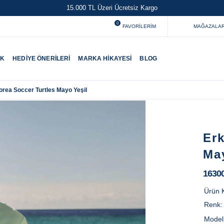
15.000 TL Üzeri Ücretsiz Kargo
0
FAVORILERIM
MAĞAZALAR
UK
HEDIYE ÖNERILERI
MARKA HIKAYESI
BLOG
rea Soccer Turtles Mayo Yeşil
Er
Ma
1630
Ürün 
Renk
Model