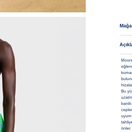
Mağa
Açık
Moore
eğlen
kumaşt
bulun
hizala
Bu yü
uzatm
bantl
ceple
uyum 
tahli
önler.