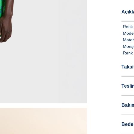
Açık
Renk:
Model
Mater
Menşe
Renk 
Taksi
Tesli
Bakım
Bede