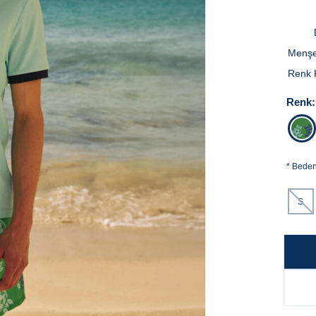
Menşe
Renk 
Renk:
*
Bede
S