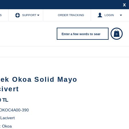
x
S
SUPPORT
ORDER TRACKING
LOGIN
0
kek Okoa Solid Mayo
ivert
0 TL
OKOC4A00-390
:
Lacivert
:
Okoa