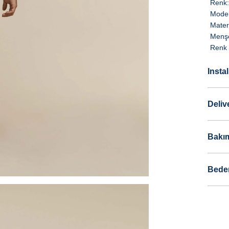
Renk:
Model
Mater
Menşe
Renk 
Insta
Deliv
Bakım
Bede