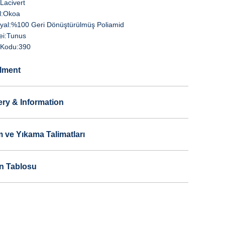
Lacivert
:
Okoa
yal:
%100 Geri Dönüştürülmüş Poliamid
i:
Tunus
Kodu:
390
llment
ery & Information
 ve Yıkama Talimatları
n Tablosu