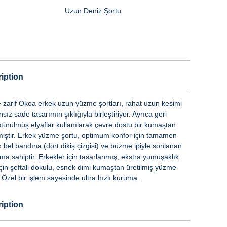
Uzun Deniz Şortu
iption
e zarif Okoa erkek uzun yüzme şortları, rahat uzun kesimi
ız sade tasarımın şıklığıyla birleştiriyor. Ayrıca geri
türülmüş elyaflar kullanılarak çevre dostu bir kumaştan
lmiştir. Erkek yüzme şortu, optimum konfor için tamamen
k bel bandına (dört dikiş çizgisi) ve büzme ipiyle sonlanan
ma sahiptir. Erkekler için tasarlanmış, ekstra yumuşaklık
için şeftali dokulu, esnek dimi kumaştan üretilmiş yüzme
 Özel bir işlem sayesinde ultra hızlı kuruma.
iption