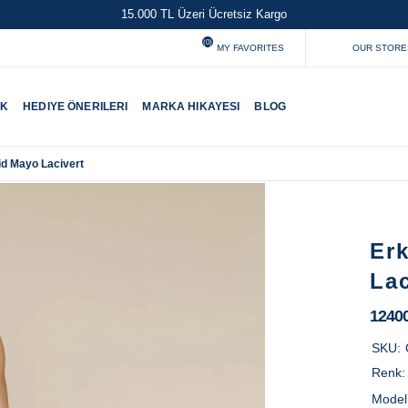
15.000 TL Üzeri Ücretsiz Kargo
(0)
MY FAVORITES
OUR STORE
UK
HEDIYE ÖNERILERI
MARKA HIKAYESI
BLOG
id Mayo Lacivert
Er
Lac
1240
SKU:
Renk
Model