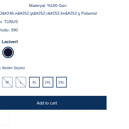
Materyal:
%100 Geri
D&#246;n&#252;şt&#252;r&#252;lm&#252;ş Poliamid
i:
TUNUS
Kodu:
390
:
Lacivert
n:
Beden Seçiniz
M
L
XL
2XL
3XL
Add to cart