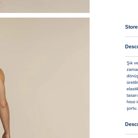
Store
Descr
Şık v
zamans
dönüş
üreti
elasti
tasarı
hissi 
şortu.
Descr