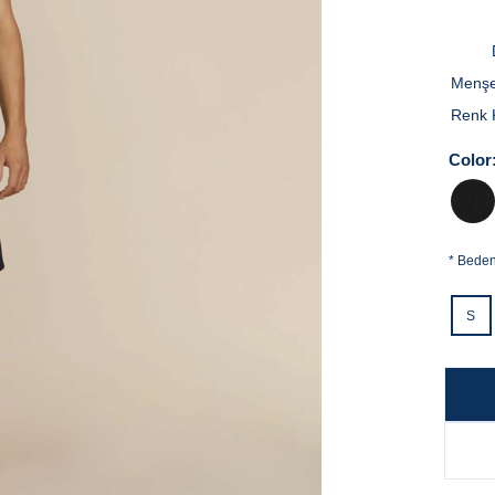
Menşe
Renk 
Color
*
Bede
S