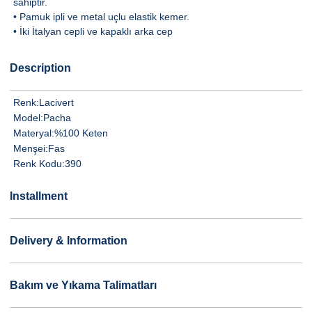
sahiptir.
• Pamuk ipli ve metal uçlu elastik kemer.
• İki İtalyan cepli ve kapaklı arka cep
Description
Renk:
Lacivert
Model:
Pacha
Materyal:
%100 Keten
Menşei:
Fas
Renk Kodu:
390
Installment
Delivery & Information
Bakım ve Yıkama Talimatları