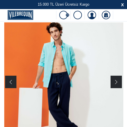
x
15.000 TL Üzeri Ücretsiz Kargo
(0)
0