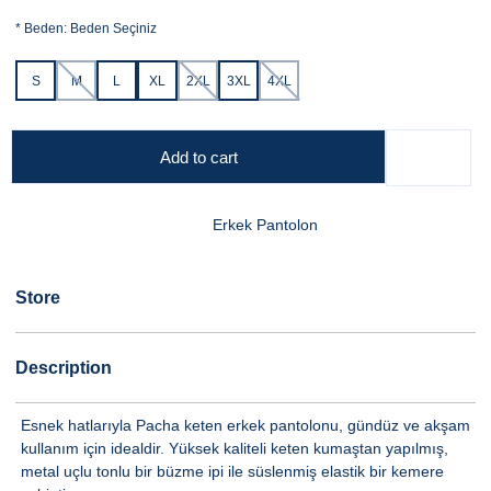
*
Beden:
Beden Seçiniz
S
M
L
XL
2XL
3XL
4XL
Add to cart
Erkek Pantolon
Store
Description
Esnek hatlarıyla Pacha keten erkek pantolonu, gündüz ve akşam
kullanım için idealdir. Yüksek kaliteli keten kumaştan yapılmış,
metal uçlu tonlu bir büzme ipi ile süslenmiş elastik bir kemere