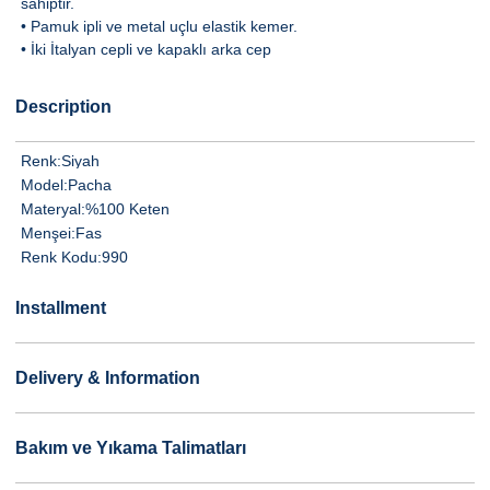
sahiptir.
• Pamuk ipli ve metal uçlu elastik kemer.
• İki İtalyan cepli ve kapaklı arka cep
Description
Renk:
Siyah
Model:
Pacha
Materyal:
%100 Keten
Menşei:
Fas
Renk Kodu:
990
Installment
Delivery & Information
Bakım ve Yıkama Talimatları