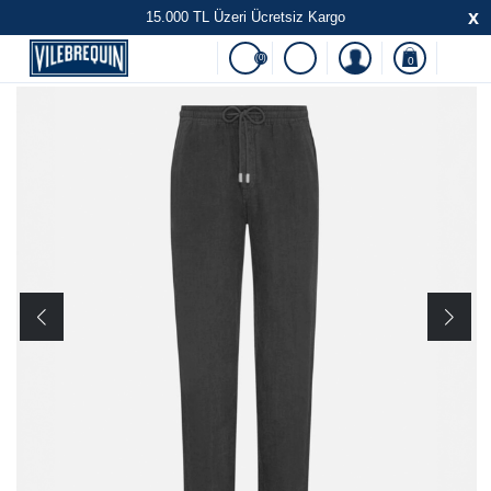
x
15.000 TL Üzeri Ücretsiz Kargo
(0)
0