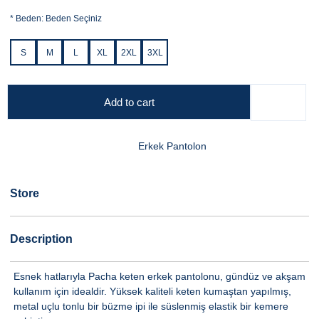
*
Beden:
Beden Seçiniz
S
M
L
XL
2XL
3XL
Add to cart
Erkek Pantolon
Store
Description
Esnek hatlarıyla Pacha keten erkek pantolonu, gündüz ve akşam
kullanım için idealdir. Yüksek kaliteli keten kumaştan yapılmış,
metal uçlu tonlu bir büzme ipi ile süslenmiş elastik bir kemere