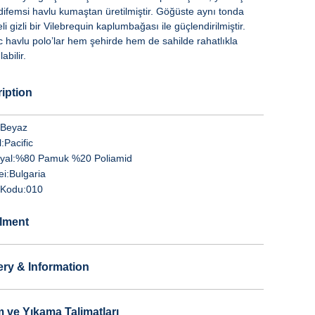
difemsi havlu kumaştan üretilmiştir. Göğüste aynı tonda
li gizli bir Vilebrequin kaplumbağası ile güçlendirilmiştir.
ic havlu polo’lar hem şehirde hem de sahilde rahatlıkla
abilir.
iption
Beyaz
:
Pacific
yal:
%80 Pamuk %20 Poliamid
i:
Bulgaria
Kodu:
010
llment
ery & Information
 ve Yıkama Talimatları