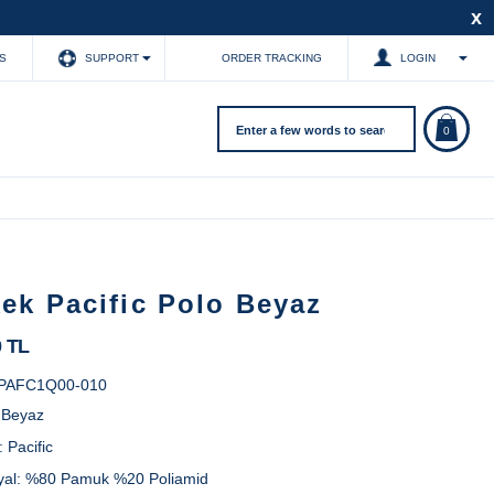
x
S
SUPPORT
ORDER TRACKING
LOGIN
0
ek Pacific Polo Beyaz
0 TL
PAFC1Q00-010
:
Beyaz
:
Pacific
yal:
%80 Pamuk %20 Poliamid