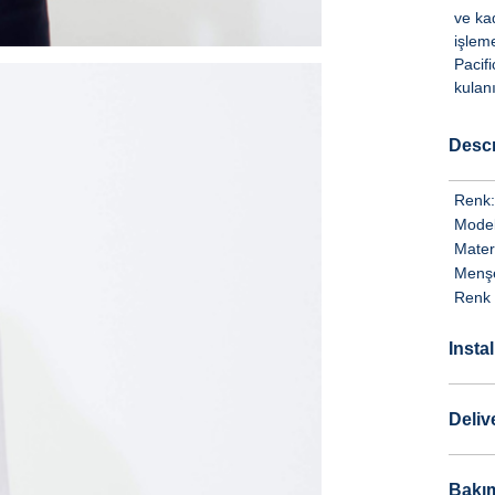
ve ka
işleme
Pacif
kulanıl
Descr
Renk:
Model
Mater
Menşe
Renk 
Insta
Deliv
Bakım