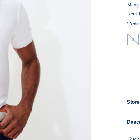
Menşe
Renk 
*
Bede
S
Store
Descr
Düz k