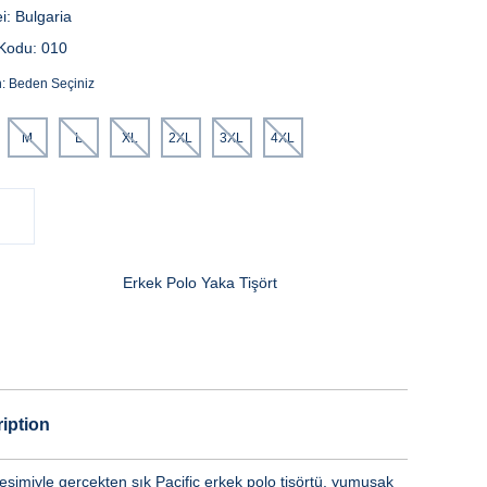
i:
Bulgaria
Kodu:
010
n:
Beden Seçiniz
M
L
XL
2XL
3XL
4XL
Erkek Polo Yaka Tişört
iption
esimiyle gerçekten şık Pacific erkek polo tişörtü, yumuşak