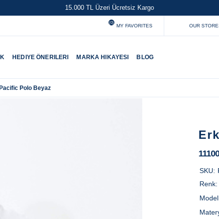
15.000 TL Üzeri Ücretsiz Kargo
(0)
MY FAVORITES
OUR STORE
UK
HEDIYE ÖNERILERI
MARKA HIKAYESI
BLOG
Pacific Polo Beyaz
Erk
1110
SKU:
Renk
Model
Mater