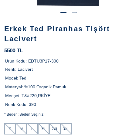
Erkek Ted Piranhas Tişört
Lacivert
5500 TL
Ürün Kodu:
EDTU3P17-390
Renk:
Lacivert
Model:
Ted
Materyal:
%100 Organik Pamuk
Menşei:
T&#220;RKİYE
Renk Kodu:
390
*
Beden:
Beden Seçiniz
S
M
L
XL
2XL
3XL