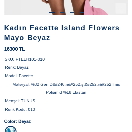
Kadın Facette Island Flowers
Mayo Beyaz
16300 TL
SKU:
FTEEH101-010
Renk:
Beyaz
Model:
Facette
Materyal:
%82 Geri D&#246;n&#252;şt&#252;r&#252;lmiş
Poliamid %18 Elastan
Menşei:
TUNUS
Renk Kodu:
010
Color:
Beyaz