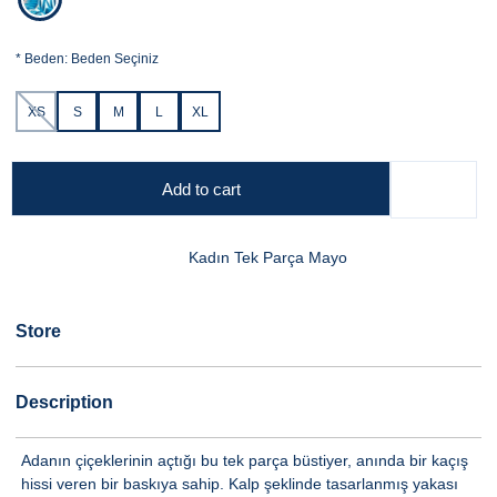
*
Beden:
Beden Seçiniz
XS
S
M
L
XL
Add to cart
Kadın Tek Parça Mayo
Store
Description
Adanın çiçeklerinin açtığı bu tek parça büstiyer, anında bir kaçış
hissi veren bir baskıya sahip. Kalp şeklinde tasarlanmış yakası