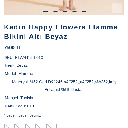
Kadın Happy Flowers Flamme
Bikini Altı Beyaz
7500 TL
SKU:
FLAAH158-010
Renk:
Beyaz
Model:
Flamme
Materyal:
%82 Geri D&#246;n&#252;şt&#252;r&#252;lmiş
Poliamid %18 Elastan
Menşei:
Tunisia
Renk Kodu:
010
*
Beden:
Beden Seçiniz