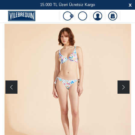
x
15.000 TL Üzeri Ücretsiz Kargo
(0)
0