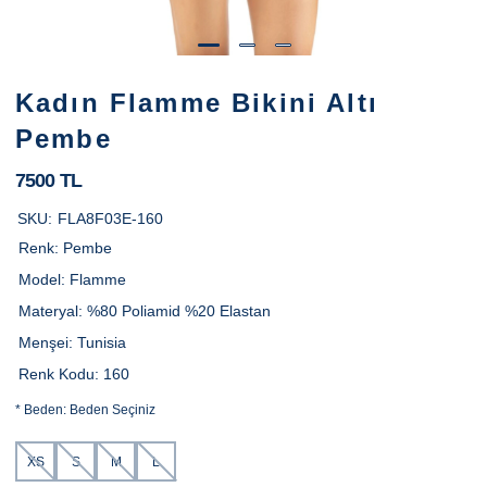
Kadın Flamme Bikini Altı
Pembe
7500 TL
SKU:
FLA8F03E-160
Renk:
Pembe
Model:
Flamme
Materyal:
%80 Poliamid %20 Elastan
Menşei:
Tunisia
Renk Kodu:
160
*
Beden:
Beden Seçiniz
XS
S
M
L