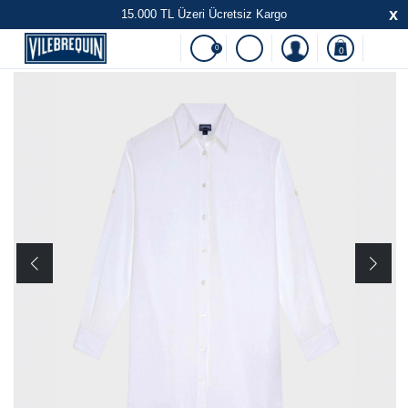
x
15.000 TL Üzeri Ücretsiz Kargo
0
0