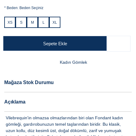
*
Beden:
Beden Seçiniz
XS
S
M
L
XL
Sepete Ekle
Kadın Gömlek
Mağaza Stok Durumu
Açıklama
Vilebrequin'in olmazsa olmazlarından biri olan Fondant kadın
gömleği, gardırobunuzun temel taşlarından biridir. Bu klasik,
uzun kollu, düz kesimli üst, doğal dökümlü, zarif ve yumuşak