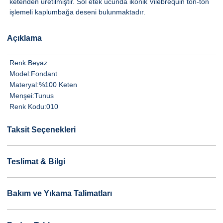
ketenden üretilmiştir. Sol etek ucunda ikonik Vilebrequin ton-ton
işlemeli kaplumbağa deseni bulunmaktadır.
Açıklama
Renk:
Beyaz
Model:
Fondant
Materyal:
%100 Keten
Menşei:
Tunus
Renk Kodu:
010
Taksit Seçenekleri
Teslimat & Bilgi
Bakım ve Yıkama Talimatları