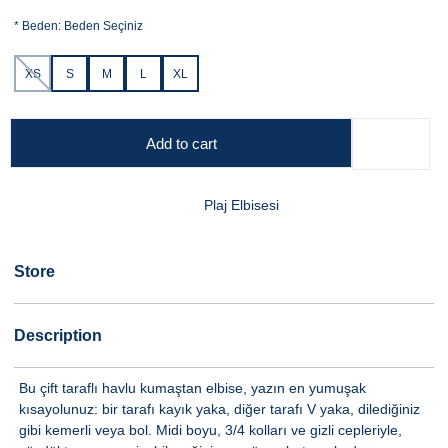
*
Beden:
Beden Seçiniz
XS
S
M
L
XL
Add to cart
Plaj Elbisesi
Store
Description
Bu çift taraflı havlu kumaştan elbise, yazın en yumuşak
kısayolunuz: bir tarafı kayık yaka, diğer tarafı V yaka, dilediğiniz
gibi kemerli veya bol. Midi boyu, 3/4 kolları ve gizli cepleriyle,