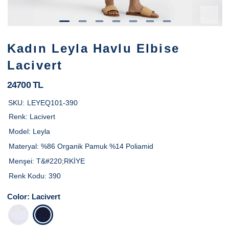
Kadın Leyla Havlu Elbise
Lacivert
24700 TL
SKU:
LEYEQ101-390
Renk:
Lacivert
Model:
Leyla
Materyal:
%86 Organik Pamuk %14 Poliamid
Menşei:
T&#220;RKİYE
Renk Kodu:
390
Color:
Lacivert