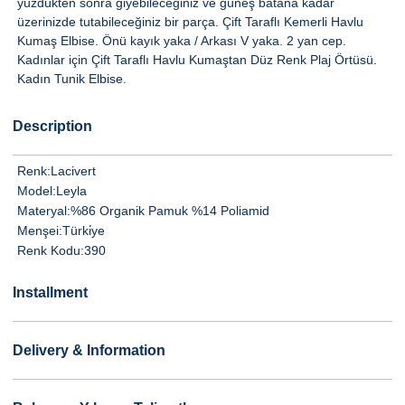
yüzdükten sonra giyebileceğiniz ve güneş batana kadar
üzerinizde tutabileceğiniz bir parça. Çift Taraflı Kemerli Havlu
Kumaş Elbise. Önü kayık yaka / Arkası V yaka. 2 yan cep.
Kadınlar için Çift Taraflı Havlu Kumaştan Düz Renk Plaj Örtüsü.
Kadın Tunik Elbise.
Description
Renk:
Lacivert
Model:
Leyla
Materyal:
%86 Organik Pamuk %14 Poliamid
Menşei:
Türki̇ye
Renk Kodu:
390
Installment
Delivery & Information