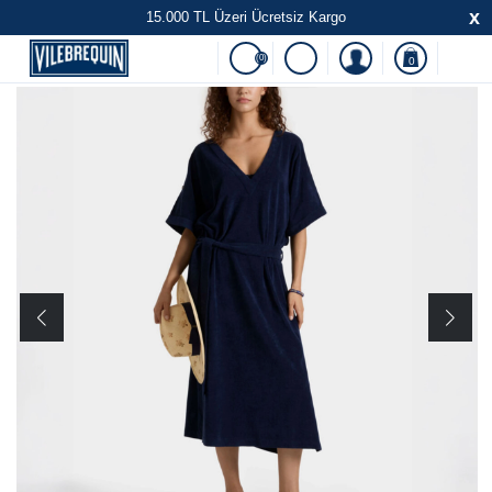
x
15.000 TL Üzeri Ücretsiz Kargo
(0)
0