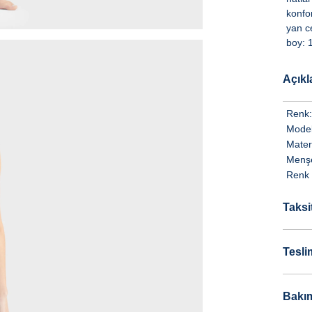
konfor
yan c
boy: 
Açık
Renk:
Model
Mater
Menşe
Renk 
Taksi
Tesli
Bakım