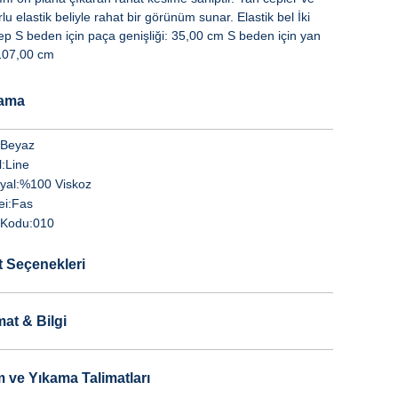
lu elastik beliyle rahat bir görünüm sunar. Elastik bel İki
ep S beden için paça genişliği: 35,00 cm S beden için yan
107,00 cm
lama
Beyaz
:
Line
yal:
%100 Viskoz
i:
Fas
Kodu:
010
t Seçenekleri
mat & Bilgi
 ve Yıkama Talimatları