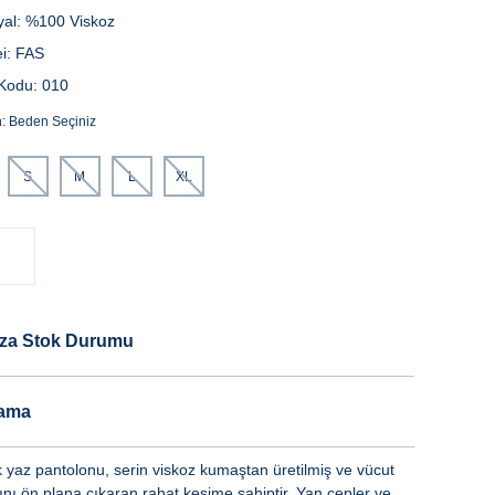
yal:
%100 Viskoz
i:
FAS
Kodu:
010
n:
Beden Seçiniz
S
M
L
XL
za Stok Durumu
lama
k yaz pantolonu, serin viskoz kumaştan üretilmiş ve vücut
ını ön plana çıkaran rahat kesime sahiptir. Yan cepler ve