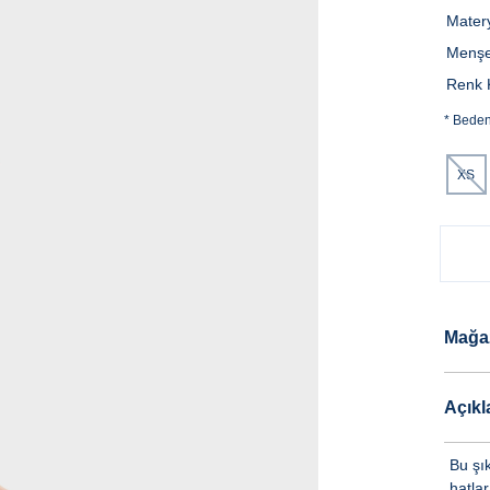
Mater
Menşe
Renk 
*
Bede
XS
Mağa
Açık
Bu şı
hatlar