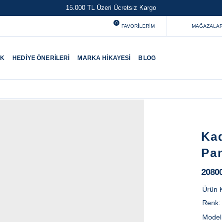
15.000 TL Üzeri Ücretsiz Kargo
0
FAVORILERIM
MAĞAZALAR
UK
HEDIYE ÖNERILERI
MARKA HIKAYESI
BLOG
Ka
Pa
2080
Ürün 
Renk
Model