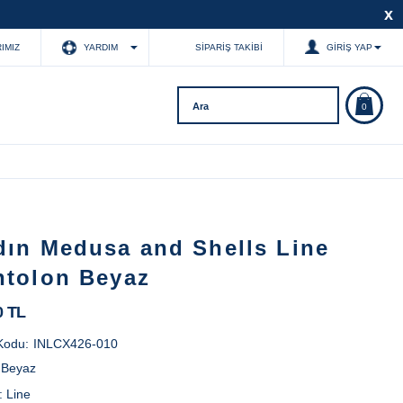
x
IMIZ
YARDIM
SIPARIŞ TAKIBI
GIRIŞ YAP
0
dın Medusa and Shells Line
ntolon Beyaz
0 TL
Kodu:
INLCX426-010
:
Beyaz
:
Line