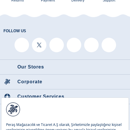
Returns
Payment
Delivery
Support
kombinlerinin karakterini belirleyen önemli detaylardan biridir. Canlı tonlar,
denizden ilham alan desenler ve sade renk alternatifleri farklı üst giyim
parçalarıyla kolayca eşleşir. Böylece her çocuk kendi enerjisine ve tatil
planına uygun bir görünüm oluşturabilir.
Plajdan Günlük Giyime Kız Çocuk
FOLLOW US
Bermuda Şort Modelleri
Bermuda şort modelleri, yazın farklı kullanım alanlarına uyum sağlayan
esnek parçalardır. Sabah plajda başlayan bir gün, öğleden sonra sahil
gezisiyle devam ettiğinde aynı şort küçük dokunuşlarla farklı bir stile
dönüşebilir. Bu yönüyle kız çocuk bermuda şort, tatil valizinde fazla yer
kaplamadan çok yönlü kullanım sağlayan temel ürünlerden biridir.
Our Stores
Deniz ve havuz günlerinde bermuda şortlar mayo ya da bikini üzerine
rahatça giyilebilir. Özellikle renk uyumu yakalandığında desenli bir
kız çocuk
bikini
modeliyle tamamlanan bermuda şort, plajdan çıkış anlarında pratik ve
sevimli bir görünüm yaratır. Hızlı hazırlanmayı kolaylaştıran bu kombin,
Corporate
çocukların gün içinde özgürce hareket etmesine de destek olur.
Günlük kullanımda ise bermuda şortlar tişört, ince gömlek ya da plaj
üstleriyle birlikte düşünülebilir. Yazlık bir sandalet, renkli bir çanta ya da sade
Customer Services
bir şapka ile görünüm daha tamamlanmış hale gelir. Vilebrequin’in çocuk
koleksiyonlarında öne çıkan rahatlık hissi, bu parçaların hem tatilde hem de
şehirde kullanılabilmesini mümkün kılar.
Featured Categories
Kız Çocuk Bermuda Şort İle Kombin
Önerileri