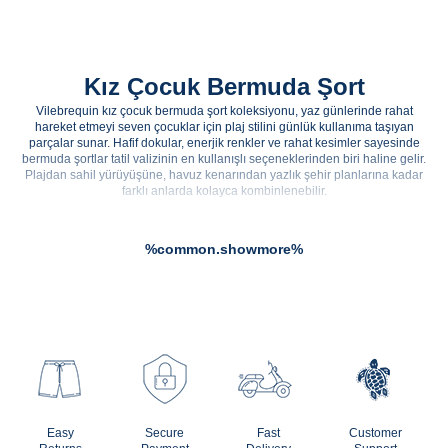
Kız Çocuk Bermuda Şort
Vilebrequin kız çocuk bermuda şort koleksiyonu, yaz günlerinde rahat
hareket etmeyi seven çocuklar için plaj stilini günlük kullanıma taşıyan
parçalar sunar. Hafif dokular, enerjik renkler ve rahat kesimler sayesinde
bermuda şortlar tatil valizinin en kullanışlı seçeneklerinden biri haline gelir.
Plajdan sahil yürüyüşüne, havuz kenarından yazlık şehir planlarına kadar
farklı anlarda kolayca kombinlenebilir.
Kız Çocuk Bermuda Şort ile Yaz Stili
%common.showmore%
Kız çocuk bermuda şort modelleri, yaz aylarında hem rahat hem de özenli bir
görünüm oluşturmak isteyen aileler için pratik bir alternatiftir. Diz üstüne yakın
kesimi, hareket özgürlüğü sağlayan yapısı ve hafif formu sayesinde
çocukların gün içindeki temposuna uyum sağlar. Vilebrequin’in tatil ruhunu
yansıtan tasarım çizgisi, bermuda şortları yalnızca günlük bir alt giyim parçası
olmaktan çıkarıp plaj stilinin doğal bir tamamlayıcısına dönüştürür.
Bermuda şortlar özellikle sıcak havalarda çocukların rahatça koşup
oynayabilmesine imkan tanır. Plajda mayo üzerine giyilebilir, sahil
restoranına geçerken daha düzenli bir görünüm oluşturabilir ya da yaz
akşamlarında basic üstlerle tamamlanabilir. Daha feminen ve hareketli bir
alternatif arandığında ise
kız çocuk etek
modelleriyle aynı yaz gardırobunda
dengeli bir çeşitlilik yakalanabilir.
Easy
Secure
Fast
Customer
Kız çocuk bermuda şort koleksiyonunda renk ve desen seçimi, yaz