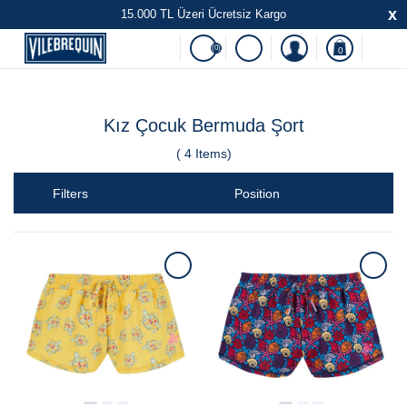
x
15.000 TL Üzeri Ücretsiz Kargo
(0)
0
Kız Çocuk Bermuda Şort
(
4
Items)
Filters