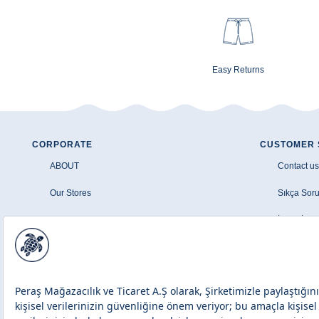
Easy Returns
CORPORATE
CUSTOMER 
ABOUT
Contact us
Our Stores
Sıkça Soru
Şirket Bilgileri
İptal - İad
Aydınlatma Metni
Üyelik Sö
Çerez Politikası
Banka Hava
Site Haritası