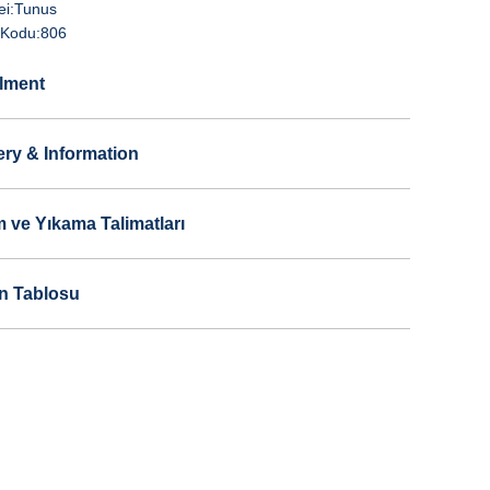
i:
Tunus
Kodu:
806
llment
ery & Information
 ve Yıkama Talimatları
n Tablosu