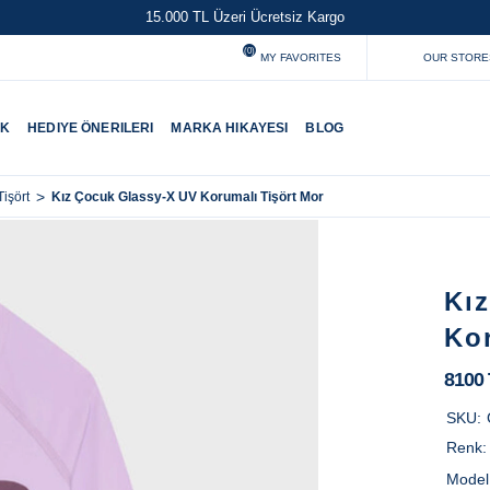
15.000 TL Üzeri Ücretsiz Kargo
(0)
MY FAVORITES
OUR STORE
UK
HEDIYE ÖNERILERI
MARKA HIKAYESI
BLOG
>
Kız Çocuk Glassy-X UV Korumalı Tişört Mor
işört
Kı
Ko
8100
SKU:
Renk
Model