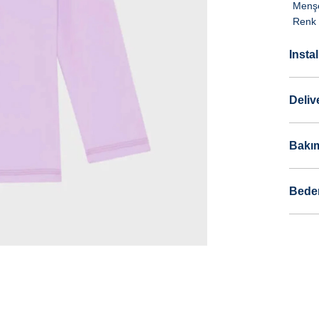
Menşe
Renk 
Insta
Deliv
Bakım
Bede