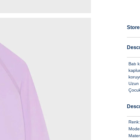
Store
Descr
Batı 
kaplu
koruy
Uzun k
Çocuk
Descr
Renk:
Model
Mater