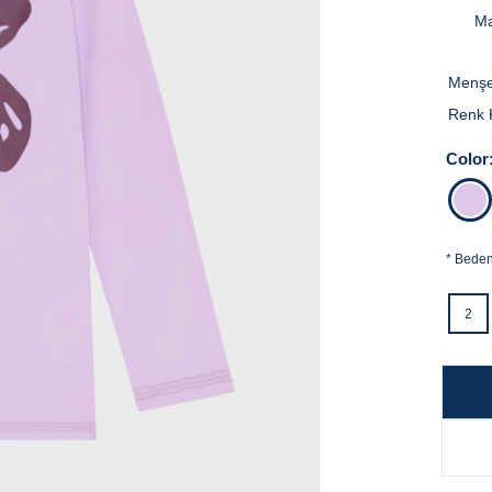
Ma
Menşe
Renk 
Color
*
Bede
2