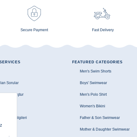
Secure Payment
Fast Delivery
SERVICES
FEATURED CATEGORIES
Men's Swim Shorts
lan Sorular
Boys' Swimwear
e Talebi Oluştur
Men's Polo Shirt
zleşmesi
Women's Bikini
le/EFT Bilgileri
Father & Son Swimwear
Mother & Daughter Swimwear