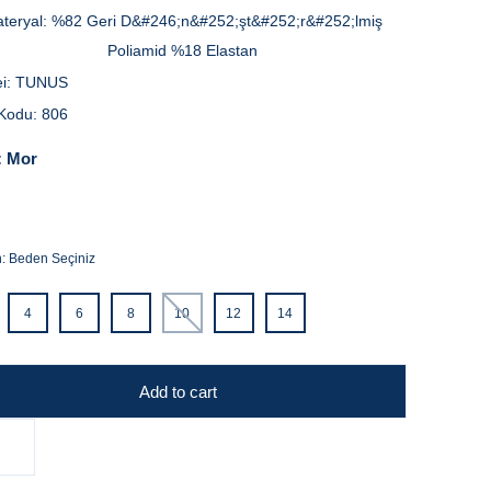
teryal:
%82 Geri D&#246;n&#252;şt&#252;r&#252;lmiş
Poliamid %18 Elastan
i:
TUNUS
Kodu:
806
:
Mor
n:
Beden Seçiniz
4
6
8
10
12
14
Add to cart