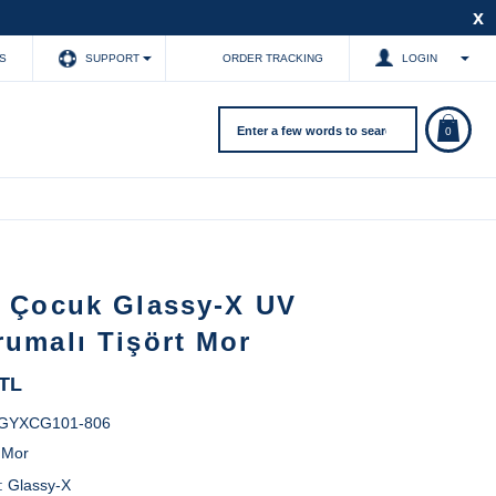
x
S
SUPPORT
ORDER TRACKING
LOGIN
0
z Çocuk Glassy-X UV
rumalı Tişört Mor
 TL
GYXCG101-806
:
Mor
:
Glassy-X