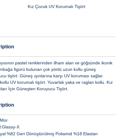
Kız Çocuk UV Korumalı Tişört
iption
kıyısının pastel renklerinden ilham alan ve göğsünde ikonik
mbağa figürü bulunan çok yönlü uzun kollu güneş
ucu tişört. Güneş ışınlarına karşı UV koruması sağlar.
ollu UV korumalı tişört. Yuvarlak yaka ve raglan kollu. Kız
ları İçin Güneşten Koruyucu Tişört.
iption
Mor
:
Glassy-X
yal:
%82 Geri Dönüştürülmiş Poliamid %18 Elastan