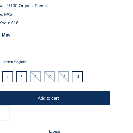
yal:
%100 Organik Pamuk
i:
FAS
Kodu:
618
:
Mavi
n:
Beden Seçiniz
4
6
8
10
12
14
Add to cart
Elbise