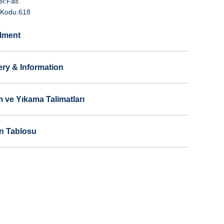
i:
Fas
Kodu:
618
llment
ery & Information
 ve Yıkama Talimatları
n Tablosu