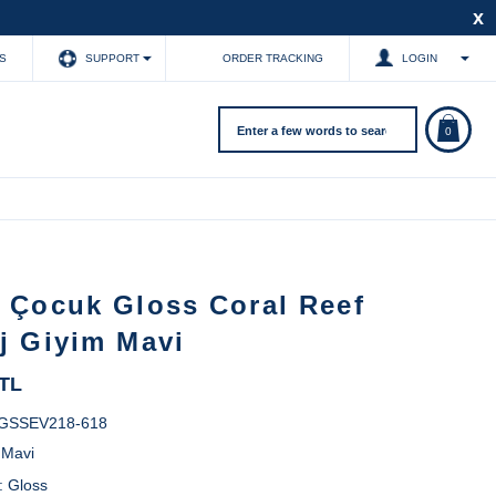
x
S
SUPPORT
ORDER TRACKING
LOGIN
0
z Çocuk Gloss Coral Reef
j Giyim Mavi
 TL
GSSEV218-618
:
Mavi
:
Gloss