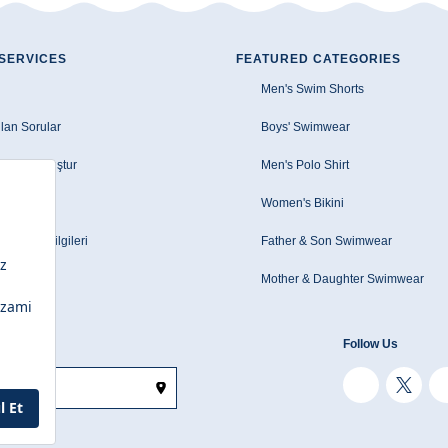
SERVICES
FEATURED CATEGORIES
Men's Swim Shorts
lan Sorular
Boys' Swimwear
e Talebi Oluştur
Men's Polo Shirt
zleşmesi
Women's Bikini
le/EFT Bilgileri
Father & Son Swimwear
Mother & Daughter Swimwear
Follow Us