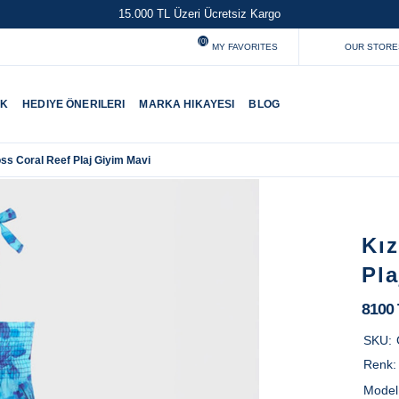
15.000 TL Üzeri Ücretsiz Kargo
(0)
MY FAVORITES
OUR STORE
UK
HEDIYE ÖNERILERI
MARKA HIKAYESI
BLOG
ss Coral Reef Plaj Giyim Mavi
Kı
Pla
8100
SKU:
Renk
Model