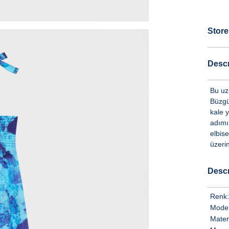
Store
Descr
Bu uzu
Büzgül
kale 
adımı
elbis
üzerin
Descr
Renk:
Model
Mater