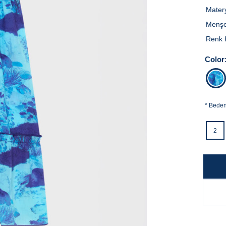
Mater
Menşe
Renk 
Color
*
Bede
2