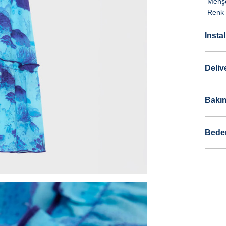
Menşe
Renk 
Insta
Deliv
Bakım
Bede