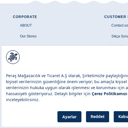
CORPORATE
CUSTOMER 
ABOUT
Contact us
Our Stores
Sıkça Soru
Şirket Bilgileri
İptal - İad
Aydınlatma Metni
Üyelik Sö
Çerez Politikası
Banka Hava
Site Haritası
Find a Store
Peraş Mağazacılık ve Tic. A.Ş.
Select
Copyright © 2026 Vilebrequin. All rights reserved.