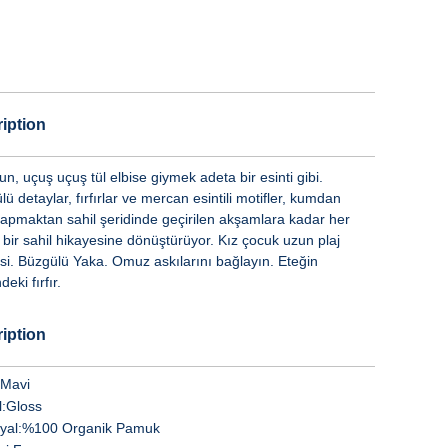
iption
n, uçuş uçuş tül elbise giymek adeta bir esinti gibi.
ü detaylar, fırfırlar ve mercan esintili motifler, kumdan
yapmaktan sahil şeridinde geçirilen akşamlara kadar her
 bir sahil hikayesine dönüştürüyor. Kız çocuk uzun plaj
esi. Büzgülü Yaka. Omuz askılarını bağlayın. Eteğin
deki fırfır.
iption
Mavi
:
Gloss
yal:
%100 Organik Pamuk