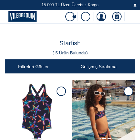
x
15.000 TL Üzeri Ücretsiz Kargo
0
0
Starfish
(
5
Ürün Bulundu)
Filtreleri Göster