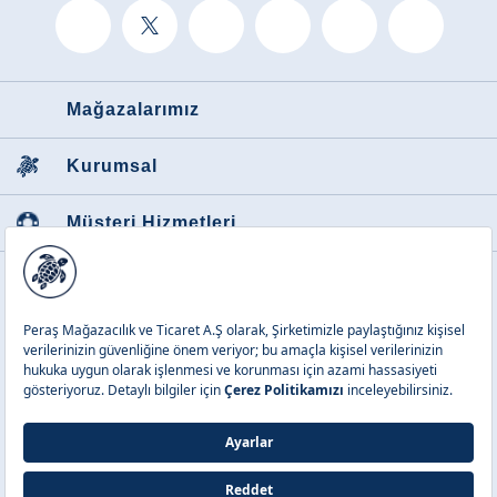
Starfish koleksiyonu özellikle erkek plaj stilinde öne çıkan parçalarla güçlü
bir bütünlük oluşturur. Desenli
erkek mayo
modelleri, koleksiyonun enerjik
karakterini plaj görünümünün merkezine taşırken hafif kumaş yapıları
sayesinde gün boyunca konforlu bir kullanım sunar. Aynı desen anlayışını
taşıyan deniz şortu modelleri ise sahil ve havuz arasında geçen yaz
Mağazalarımız
günlerinde daha dinamik bir stil oluşturur.
Bu desen yapısının en büyük avantajlarından biri, tamamlayıcı parçalarla
kolay uyum sağlamasıdır. Starfish motifleri tek başına dikkat çekici bir
görünüm sunsa da kombin oluştururken ağır ya da karmaşık bir etki
Kurumsal
yaratmaz. Bu sayede gün içinde farklı üst giyim ve aksesuarlarla doğal bir
uyum kurmak mümkün hale gelir. Tatil valizi hazırlanırken birbiriyle uyumlu
parçalar seçmek isteyenler için bu özellik oldukça belirleyici bir avantaj
Müşteri Hizmetleri
sunar.
Starfish koleksiyonuyla uyum sağlayan bazı tamamlayıcı parçalar şunlardır:
Tişört, desenli mayolar ve deniz şortlarıyla dengeli bir günlük yaz görünümü
Favori Kategoriler
oluşturur.
Plaj elbisesi
, sahilden gün içindeki diğer planlara geçerken stilin daha derli
toplu görünmesini sağlar.
Kadın plaj terliği
, yaz kombinine hem işlevsel hem de güçlü bir son dokunuş
ekler.
Yaz Valizine Hareket Katan Bir
Koleksiyon
Yaz gardırobuna enerjik ve karakterli parçalar eklemek isteyenler için Starfish
koleksiyonu güçlü bir seçenek sunar. Hafif kumaş yapısı, hızlı kuruma
avantajı ve dikkat çekici deniz yıldızı desenleri sayesinde bu koleksiyon, tatil