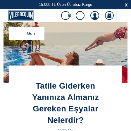
x
15.000 TL Üzeri Ücretsiz Kargo
(0)
0
Geri
Tatile Giderken
Yanınıza Almanız
Gereken Eşyalar
Nelerdir?