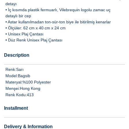
detayı
• İç kısımda plastik fermuarlı, Vilebrequin logolu zamac uç
detaylı bir cep
• Astar kullanılmadan ton-sür-ton biye ile bitirilmiş kenarlar
• Ölçüler: 62 cm x 40 cm x 24 cm
• Unisex Plaj Çantası
• Düz Renk Unisex Plaj Çantası
Description
Renk:
Sarı
Model:
Bagsib
Materyal:
%100 Polyester
Menşei:
Hong Kong
Renk Kodu:
413
Installment
Delivery & Information