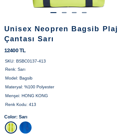
Unisex Neopren Bagsib Plaj
Çantası Sarı
12400 TL
SKU:
BSBC0137-413
Renk:
Sarı
Model:
Bagsib
Materyal:
%100 Polyester
Menşei:
HONG KONG
Renk Kodu:
413
Color:
Sarı