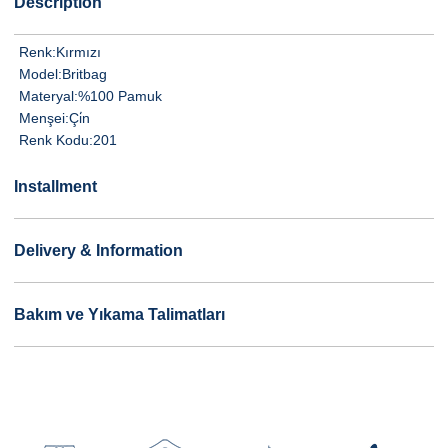
Description
Renk:
Kırmızı
Model:
Britbag
Materyal:
%100 Pamuk
Menşei:
Çi̇n
Renk Kodu:
201
Installment
Delivery & Information
Bakım ve Yıkama Talimatları