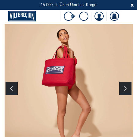
x
15.000 TL Üzeri Ücretsiz Kargo
(0)
0