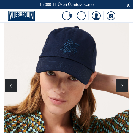
x
15.000 TL Üzeri Ücretsiz Kargo
(0)
0