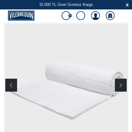
x
15.000 TL Üzeri Ücretsiz Kargo
(0)
0