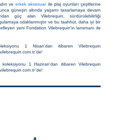
kadın ve
erkek aksesuar
ile plaj oyunları
çeşitlerine
yunca güneşin altında yaşamı tasarlamaya devam
ndan güç alan Vilebrequin, sürdürülebilirliği
gulamaya odaklanmıştır ve bu taahhüt, daha iyi bir
efleyen yeni Fondation Vilebrequin'in lansmanı ile
ksiyonu 1 Nisan’dan itibaren Vilebrequin
ilebrequin.com.tr’de!
oleksiyonu 1 Haziran’dan itibaren Vilebrequin
ilebrequin.com.tr’de!