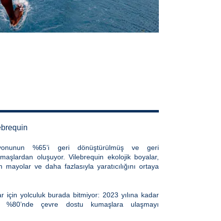
ebrequin
yonunun %65’i geri dönüştürülmüş ve geri
umaşlardan oluşuyor. Vilebrequin ekolojik boyalar,
 mayolar ve daha fazlasıyla yaratıcılığını ortaya
 için yolculuk burada bitmiyor: 2023 yılına kadar
un %80’nde çevre dostu kumaşlara ulaşmayı