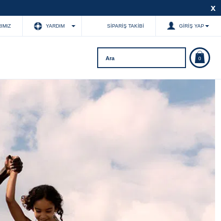
x
IMIZ
YARDIM
SIPARIŞ TAKIBI
GIRIŞ YAP
0