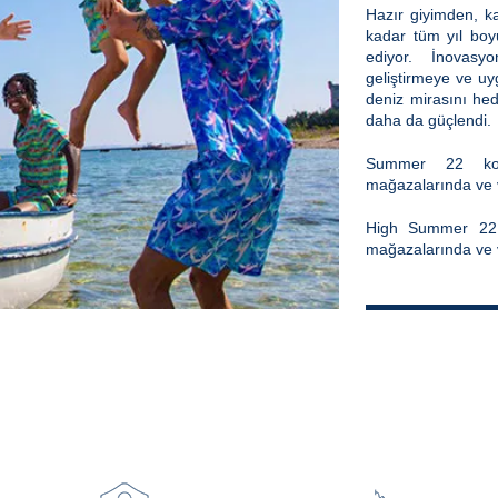
Hazır giyimden, 
kadar tüm yıl bo
ediyor. İnovasyo
geliştirmeye ve uy
deniz mirasını hed
daha da güçlendi.
Summer 22 kole
mağazalarında ve v
High Summer 22 k
mağazalarında ve v