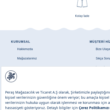
Kolay İade
KURUMSAL
MÜŞTERI HI
Hakkımızda
Bize Ulaşı
Mağazalarımız
Sıkça Soru
Şirket Bilgileri
İptal - İad
Aydınlatma Metni
Üyelik Sö
Çerez Politikası
Banka Hava
Site Haritası