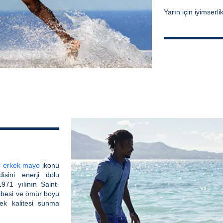
Yarın için iyimserl
e
erkek mayo
ikonu
isini enerji dolu
971 yılının Saint-
zibesi ve ömür boyu
sek kalitesi sunma