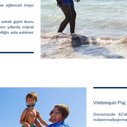
ise eğlenceli mayo
, sokak giyim ikonu
on yıllarda orijinal
lliğin asla eskimez
Vilebrequin Plaj
Günümüzde 62'de
mükemmelleştirmeyi