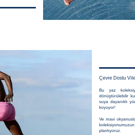
Çevre Dostu Vil
Bu yaz koleksi
dönüştürülebilir k
suya dayanıklı yün
koyuyor!
Ve mavi okyanuslar
koleksiyonumuz
planlıyoruz.