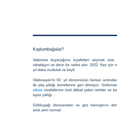
Kaplumbağalar?
Valizinize koyacağınız kıyafetleri seçmek size
rahatlayın ve derin bir nefes alın: 2022 Yazı için m
yıl daha mutluluk ve keyif.
Vilebrequin'in 50. yıl dönümünün hemen ardından
ile plaj şıklığı temellerine geri dönüyor: Gülüms
elbise
modellerine özel dikkat çekici renkler ve bun
eşsiz şıklığı…
Gökkuşağı denizanaları ve göz kamaştırıcı den
artık yeni normal.