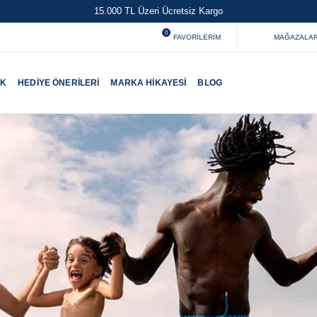
15.000 TL Üzeri Ücretsiz Kargo
0
FAVORILERIM
MAĞAZALAR
UK
HEDIYE ÖNERILERI
MARKA HIKAYESI
BLOG