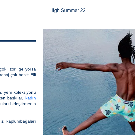
High Summer 22
 çok zor geliyorsa
esaj çok basit: Elli
, yeni koleksiyonu
eten baskılar,
kadın
ları birleştirmenin
iz kaplumbağaları