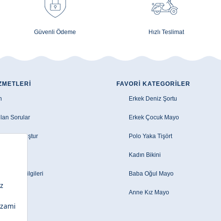
Güvenli Ödeme
Hızlı Teslimat
ZMETLERI
FAVORI KATEGORILER
n
Erkek Deniz Şortu
lan Sorular
Erkek Çocuk Mayo
e Talebi Oluştur
Polo Yaka Tişört
zleşmesi
Kadın Bikini
le/EFT Bilgileri
Baba Oğul Mayo
Anne Kız Mayo