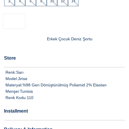
2
4
6
8
10
12
14
Erkek Çocuk Deniz Şortu
Store
Renk:
Sarı
Model:
Jirise
Materyal:
%98 Geri Dönüştürülmüş Poliamid 2% Elastan
Menşei:
Tunisia
Renk Kodu:
110
Installment