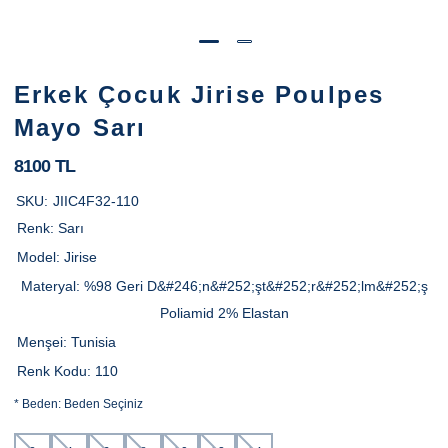
Erkek Çocuk Jirise Poulpes
Mayo Sarı
8100 TL
SKU:
JIIC4F32-110
Renk:
Sarı
Model:
Jirise
Materyal:
%98 Geri D&#246;n&#252;şt&#252;r&#252;lm&#252;ş
Poliamid 2% Elastan
Menşei:
Tunisia
Renk Kodu:
110
*
Beden:
Beden Seçiniz