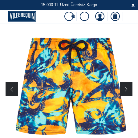
x
15.000 TL Üzeri Ücretsiz Kargo
(0)
0